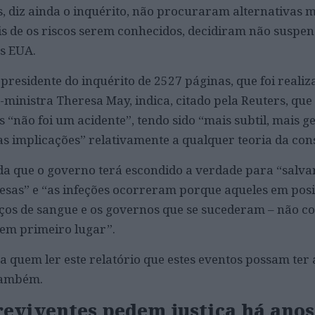
s, diz ainda o inquérito, não procuraram alternativas 
ois de os riscos serem conhecidos, decidiram não suspen
s EUA.
e presidente do inquérito de 2527 páginas, que foi reali
ministra Theresa May, indica, citado pela Reuters, que
“não foi um acidente”, tendo sido “mais subtil, mais g
as implicações” relativamente a qualquer teoria da con
da que o governo terá escondido a verdade para “salva
esas” e “as infeções ocorreram porque aqueles em posi
iços de sangue e os governos que se sucederam – não c
 em primeiro lugar”.
 quem ler este relatório que estes eventos possam ter
 também.
reviventes pedem justiça há anos