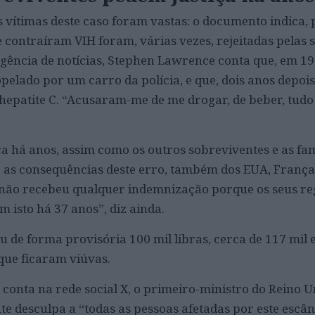
 vítimas deste caso foram vastas: o documento indica, 
 contraíram VIH foram, várias vezes, rejeitadas pelas 
ência de notícias, Stephen Lawrence conta que, em 19
pelado por um carro da polícia, e que, dois anos depois,
hepatite C. “Acusaram-me de me drogar, de beber, tudo 
iça há anos, assim como os outros sobreviventes e as fam
 as consequências deste erro, também dos EUA, França
 não recebeu qualquer indemnização porque os seus re
 isto há 37 anos”, diz ainda.
 de forma provisória 100 mil libras, cerca de 117 mil e
 que ficaram viúvas.
 conta na rede social X, o primeiro-ministro do Reino U
e desculpa a “todas as pessoas afetadas por este escâ