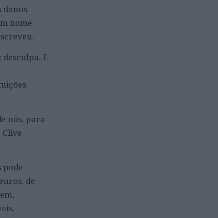
s danos
 em nome
escreveu.
: desculpa. E
tuições
de nós, para
 Clive
s pode
 euros, de
tem,
eis.