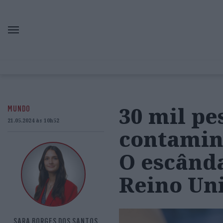
30 mil p
MUNDO
21.05.2024 às 10h52
contamina
O escânda
Reino Un
SARA BORGES DOS SANTOS