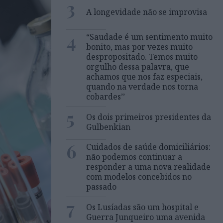
3
A longevidade não se improvisa
4
“Saudade é um sentimento muito
bonito, mas por vezes muito
despropositado. Temos muito
orgulho dessa palavra, que
achamos que nos faz especiais,
quando na verdade nos torna
cobardes’’
5
Os dois primeiros presidentes da
Gulbenkian
6
Cuidados de saúde domiciliários:
não podemos continuar a
responder a uma nova realidade
com modelos concebidos no
passado
7
Os Lusíadas são um hospital e
Guerra Junqueiro uma avenida