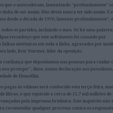
os que o antecederam, lamentando “profundamente” o
o tinha de ser assim, Não devia nunca ter sido assim. E
rnos desde a década de 1970, lamento profundamente”, 
a todos os partidos, incluindo o meu. Só há uma palavra
lpas reconheço que este sofrimento foi causado por
e falhas sistémicas em toda a linha, agravados por insti
seu lado, Keir Starmer, líder da oposição.
e a confiança que depositamos nas pessoas para cuidar 
 nos proteger”, disse, numa declaração aos jornalistas,
iedade de Hemofilia.
s pagas às vítimas será conhecido esta terça-feira, ma
de libras, o que equivale a cerca de 11,7 mil milhões de
vançadas pela imprensa britânica. Este inquérito não 
ra recomendar qualquer processo contra os responsáv