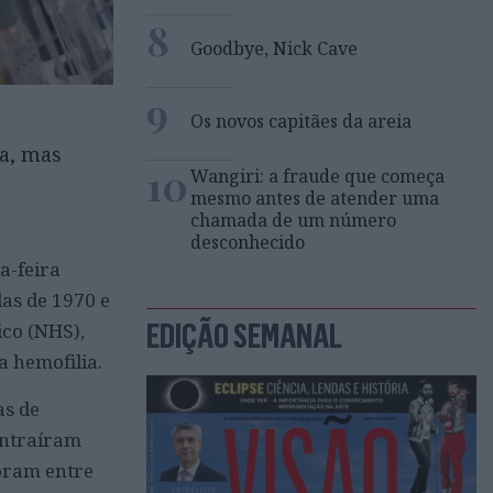
8
Goodbye, Nick Cave
9
Os novos capitães da areia
ra, mas
10
Wangiri: a fraude que começa
mesmo antes de atender uma
chamada de um número
desconhecido
a-feira
as de 1970 e
EDIÇÃO SEMANAL
ico (NHS),
a hemofilia.
as de
ontraíram
foram entre