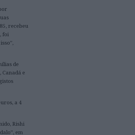
por
suas
85, recebeu
 foi
isso”,
ílias de
, Canadá e
gistos
uros, a 4
nido, Rishi
ndalo”, em