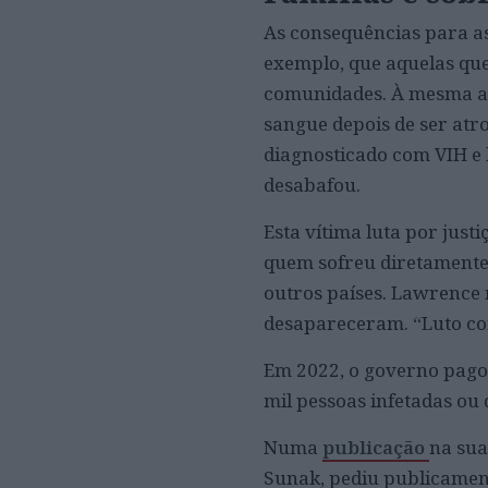
As consequências para as
exemplo, que aquelas que
comunidades. À mesma ag
sangue depois de ser atro
diagnosticado com VIH e 
desabafou.
Esta vítima luta por just
quem sofreu diretamente
outros países. Lawrence
desapareceram. “Luto com
Em 2022, o governo pagou
mil pessoas infetadas ou
Numa
publicação
na sua
Sunak, pediu publicament