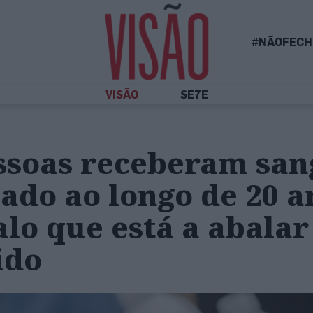
#NÃOFECH
VISÃO
SE7E
essoas receberam sa
do ao longo de 20 a
lo que está a abalar
ido