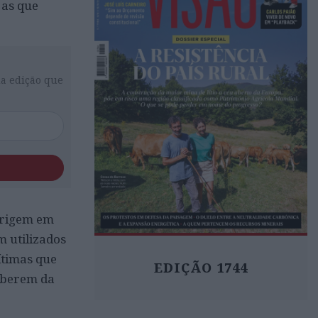
 as que
da edição que
 origem em
m utilizados
ítimas que
EDIÇÃO 1744
aberem da