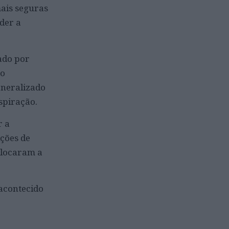
mais seguras
der a
zado por
 o
eneralizado
spiração.
r a
ções de
olocaram a
 acontecido