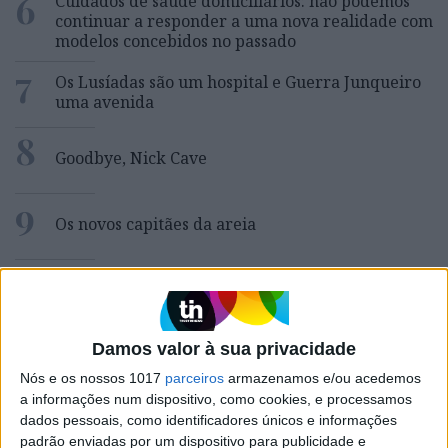
6
Cuidados de saúde domiciliários: não podemos
continuar a responder a uma nova realidade com
modelos concebidos no passado
7
Os Lusíadas são um hospital e Guerra Junqueiro
uma avenida
8
Goodbye, Nick Cave
9
Os novos capitães da areia
10
Wangiri: a fraude que começa mesmo antes de
atender uma chamada de um número
desconhecido
Damos valor à sua privacidade
Nós e os nossos 1017
parceiros
armazenamos e/ou acedemos
MAIS NA VISÃO
a informações num dispositivo, como cookies, e processamos
dados pessoais, como identificadores únicos e informações
padrão enviadas por um dispositivo para publicidade e