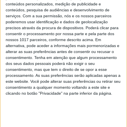
conteúdos personalizados, medição de publicidade e
conteúdos, pesquisa de audiências e desenvolvimento de
serviços.
Com a sua permissão, nós e os nossos parceiros
poderemos usar identificação e dados de geolocalização
precisos através da procura de dispositivos. Poderá clicar para
consentir o processamento por nossa parte e pela parte dos
nossos 1017 parceiros, conforme descrito acima. Em
alternativa, pode aceder a informações mais pormenorizadas e
alterar as suas preferências antes de consentir ou recusar o
consentimento.
Tenha em atenção que algum processamento
SOCIEDADE
EXCLUSIVO
dos seus dados pessoais poderá não exigir o seu
A resistência do País rural: Outras
consentimento, mas que tem o direito de se opor a esse
lutas em curso, além do Barrosso
processamento. As suas preferências serão aplicadas apenas a
este website. Você pode alterar suas preferências ou retirar seu
consentimento a qualquer momento voltando a este site e
clicando no botão "Privacidade" na parte inferior da página.