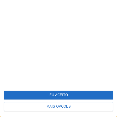
Sede da PIDE, o último bastião do
Estado Novo
EU ACEITO
MAIS OPÇÕES