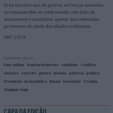
Já no terceiro ano de guerra, as Forças Armadas
ucranianas têm-se confrontado com falta de
armamento e munições, apesar das reiteradas
promessas de ajuda dos aliados ocidentais.
ANC // SCA
Palavras-chave:
base militar
bombardeamento
candidato
Conflitos
eleições
exército
guerra
invasão
pobreza
política
Presidente da República
Rússia
Sociedade
Ucrânia
Vladimir Putin
CAPA DA EDIÇÃO