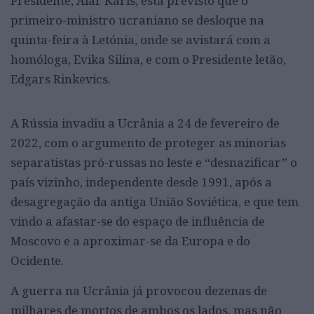
Presidente, Alar Karis, está previsto que o
primeiro-ministro ucraniano se desloque na
quinta-feira à Letónia, onde se avistará com a
homóloga, Evika Silina, e com o Presidente letão,
Edgars Rinkevics.
A Rússia invadiu a Ucrânia a 24 de fevereiro de
2022, com o argumento de proteger as minorias
separatistas pró-russas no leste e “desnazificar” o
país vizinho, independente desde 1991, após a
desagregação da antiga União Soviética, e que tem
vindo a afastar-se do espaço de influência de
Moscovo e a aproximar-se da Europa e do
Ocidente.
A guerra na Ucrânia já provocou dezenas de
milhares de mortos de ambos os lados, mas não