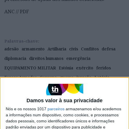
ANC // PDF
Palavras-chave:
adesão
armamento
Artilharia
civis
Conflitos
defesa
diplomacia
direitos humanos
emergência
EQUIPAMENTO MILITAR
Estónia
exército
feridos
Forças Armadas
Governo
guerra
invasão
Letónia
mísseis
mortos
MUNICOES
NATO
organizações internacionais
política
Primeiro-ministro
Damos valor à sua privacidade
Rússia
segurança
soldados
treino militar
Ucrânia
Nós e os nossos 1017
parceiros
armazenamos e/ou acedemos
a informações num dispositivo, como cookies, e processamos
União Europeia (UE)
dados pessoais, como identificadores únicos e informações
padrão enviadas por um dispositivo para publicidade e