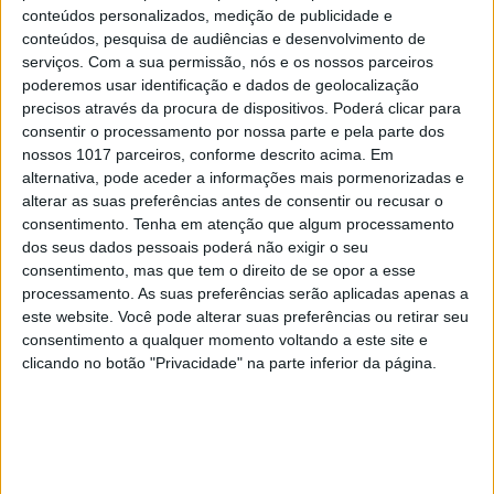
conteúdos personalizados, medição de publicidade e
conteúdos, pesquisa de audiências e desenvolvimento de
serviços.
Com a sua permissão, nós e os nossos parceiros
poderemos usar identificação e dados de geolocalização
precisos através da procura de dispositivos. Poderá clicar para
consentir o processamento por nossa parte e pela parte dos
nossos 1017 parceiros, conforme descrito acima. Em
alternativa, pode aceder a informações mais pormenorizadas e
alterar as suas preferências antes de consentir ou recusar o
consentimento.
Tenha em atenção que algum processamento
dos seus dados pessoais poderá não exigir o seu
SOCIEDADE
EXCLUSIVO
consentimento, mas que tem o direito de se opor a esse
processamento. As suas preferências serão aplicadas apenas a
A resistência do País rural: Outras
este website. Você pode alterar suas preferências ou retirar seu
lutas em curso, além do Barrosso
consentimento a qualquer momento voltando a este site e
clicando no botão "Privacidade" na parte inferior da página.