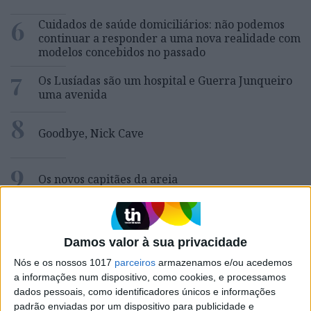
6
Cuidados de saúde domiciliários: não podemos
continuar a responder a uma nova realidade com
modelos concebidos no passado
7
Os Lusíadas são um hospital e Guerra Junqueiro
uma avenida
8
Goodbye, Nick Cave
9
Os novos capitães da areia
10
Wangiri: a fraude que começa mesmo antes de
atender uma chamada de um número
desconhecido
Damos valor à sua privacidade
Nós e os nossos 1017
parceiros
armazenamos e/ou acedemos
a informações num dispositivo, como cookies, e processamos
dados pessoais, como identificadores únicos e informações
MAIS NA VISÃO
padrão enviadas por um dispositivo para publicidade e