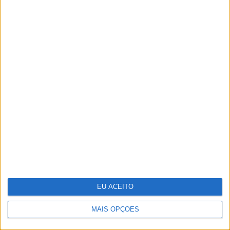
Pavilhão Julião Sarmento - Quando a
arte se confunde com a vida
EU ACEITO
MAIS OPÇÕES