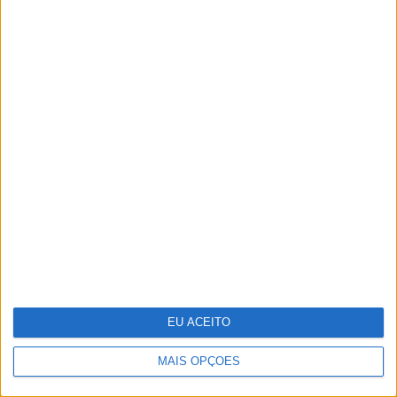
Cocktail tóxico encontrado em
plástico reciclado
EU ACEITO
MAIS OPÇÕES