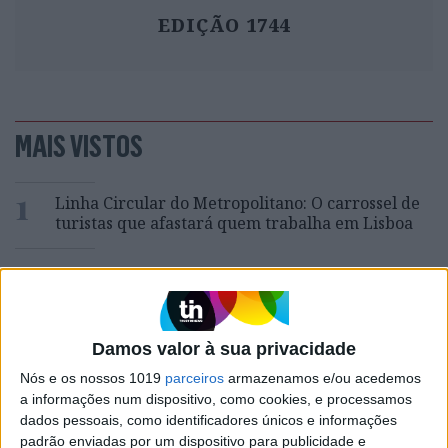
EDIÇÃO 1744
MAIS VISTOS
1
Linha Circular do Metropolitano: O carrossel de
turistas que afastará quem trabalha em Lisboa
2
O Nobel disse o que ninguém quer ouvir
3
Celebridades que viram os seus vídeos íntimos na
Damos valor à sua privacidade
Internet
Nós e os nossos 1019
parceiros
armazenamos e/ou acedemos
4
Como funcionam os apoios para comprar casa
a informações num dispositivo, como cookies, e processamos
antes dos 35 anos
dados pessoais, como identificadores únicos e informações
padrão enviadas por um dispositivo para publicidade e