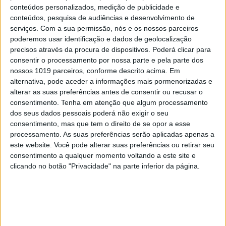
5
conteúdos personalizados, medição de publicidade e
Quem é Deus para uma criança? Opinião de José
conteúdos, pesquisa de audiências e desenvolvimento de
Brissos-Lino
serviços.
Com a sua permissão, nós e os nossos parceiros
6
poderemos usar identificação e dados de geolocalização
A longevidade não se improvisa
precisos através da procura de dispositivos. Poderá clicar para
consentir o processamento por nossa parte e pela parte dos
7
nossos 1019 parceiros, conforme descrito acima. Em
Tem apneia do sono e não consegue usar a
alternativa, pode aceder a informações mais pormenorizadas e
máquina CPAP? Há uma alternativa a avaliar.
alterar as suas preferências antes de consentir ou recusar o
Opinião de um dentista
consentimento.
Tenha em atenção que algum processamento
8
4 de agosto de 1578. D. Sebastião, Ceuta: a vida
dos seus dados pessoais poderá não exigir o seu
complexa dos símbolos
consentimento, mas que tem o direito de se opor a esse
processamento. As suas preferências serão aplicadas apenas a
9
este website. Você pode alterar suas preferências ou retirar seu
Ceuta e os idiotas úteis do trumpismo na Europa
consentimento a qualquer momento voltando a este site e
clicando no botão "Privacidade" na parte inferior da página.
10
As touradas representam o País? Perguntem ao
povo