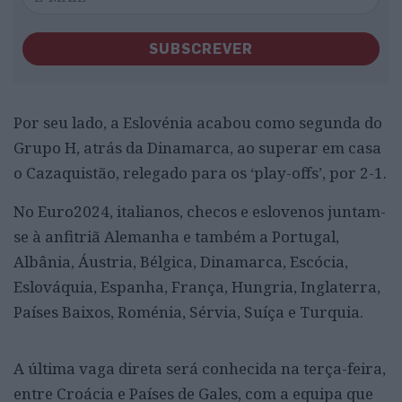
SUBSCREVER
Por seu lado, a Eslovénia acabou como segunda do
Grupo H, atrás da Dinamarca, ao superar em casa
o Cazaquistão, relegado para os ‘play-offs’, por 2-1.
No Euro2024, italianos, checos e eslovenos juntam-
se à anfitriã Alemanha e também a Portugal,
Albânia, Áustria, Bélgica, Dinamarca, Escócia,
Eslováquia, Espanha, França, Hungria, Inglaterra,
Países Baixos, Roménia, Sérvia, Suíça e Turquia.
A última vaga direta será conhecida na terça-feira,
entre Croácia e Países de Gales, com a equipa que