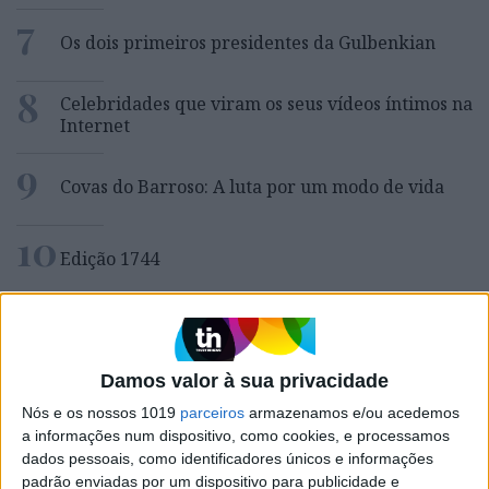
7
Os dois primeiros presidentes da Gulbenkian
8
Celebridades que viram os seus vídeos íntimos na
Internet
9
Covas do Barroso: A luta por um modo de vida
10
Edição 1744
MAIS NA VISÃO
Damos valor à sua privacidade
Nós e os nossos 1019
parceiros
armazenamos e/ou acedemos
a informações num dispositivo, como cookies, e processamos
dados pessoais, como identificadores únicos e informações
padrão enviadas por um dispositivo para publicidade e