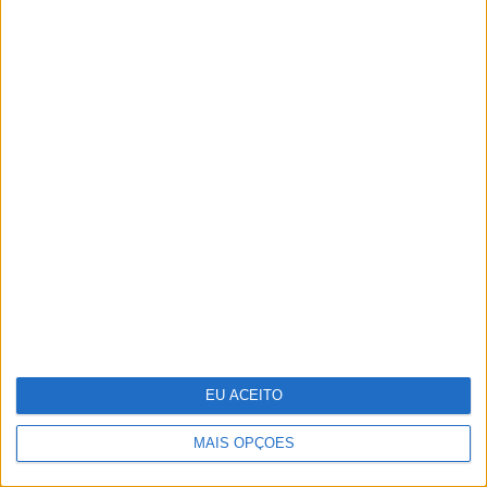
Da Varanda ao Jardim: Viva o
Exterior com a Nova Coleção JYSK
Guia de essenciais de viagem para a
EU ACEITO
sua pele
MAIS OPÇÕES