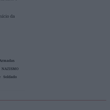
nício da
 Armadas
NAZISMO
e
Soldado