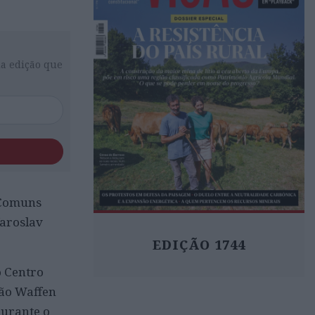
da edição que
 Comuns
Yaroslav
EDIÇÃO 1744
o Centro
são Waffen
durante o