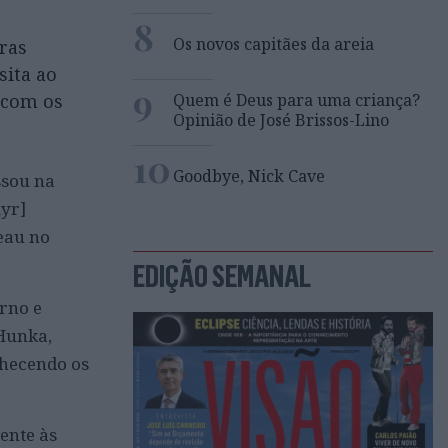
8
Os novos capitães da areia
ras
sita ao
9
Quem é Deus para uma criança?
 com os
Opinião de José Brissos-Lino
10
Goodbye, Nick Cave
ssou na
myr]
eau no
EDIÇÃO SEMANAL
erno e
 Hunka,
nhecendo os
ente às