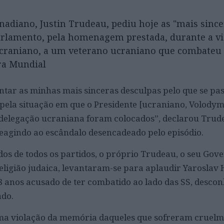
nadiano, Justin Trudeau, pediu hoje as "mais since
arlamento, pela homenagem prestada, durante a vi
ucraniano, a um veterano ucraniano que combateu
ra Mundial
ntar as minhas mais sinceras desculpas pelo que se pa
e pela situação em que o Presidente [ucraniano, Volody
 delegação ucraniana foram colocados”, declarou Trud
eagindo ao escândalo desencadeado pelo episódio.
dos de todos os partidos, o próprio Trudeau, o seu Gov
eligião judaica, levantaram-se para aplaudir Yaroslav
 anos acusado de ter combatido ao lado das SS, desco
ado.
uma violação da memória daqueles que sofreram cruelm