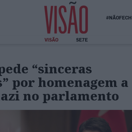
#NÃOFECH
VISÃO
SE7E
pede “sinceras
s” por homenagem a 
nazi no parlamento