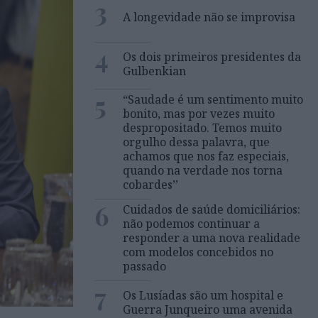
3
A longevidade não se improvisa
4
Os dois primeiros presidentes da
Gulbenkian
5
“Saudade é um sentimento muito
bonito, mas por vezes muito
despropositado. Temos muito
orgulho dessa palavra, que
achamos que nos faz especiais,
quando na verdade nos torna
cobardes’’
6
Cuidados de saúde domiciliários:
não podemos continuar a
responder a uma nova realidade
com modelos concebidos no
passado
7
Os Lusíadas são um hospital e
Guerra Junqueiro uma avenida