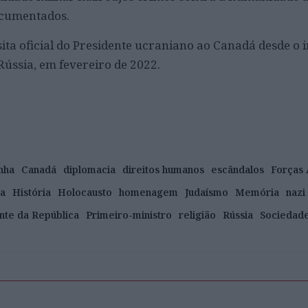
ocumentados.
ita oficial do Presidente ucraniano ao Canadá desde o i
Rússia, em fevereiro de 2022.
nha
Canadá
diplomacia
direitos humanos
escândalos
Forças
a
História
Holocausto
homenagem
Judaísmo
Memória
nazi
nte da República
Primeiro-ministro
religião
Rússia
Sociedad