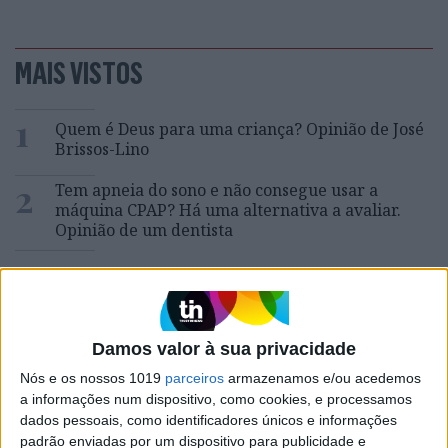
MAIS VISTOS
1
Quem é Deus para uma criança? Opinião de José
Brissos-Lino
2
Tem apneia do sono e não consegue usar a
máquina CPAP? Há uma alternativa a avaliar.
Opinião de um dentista
3
A longevidade não se improvisa
4
“Saudade é um sentimento muito bonito, mas por
Damos valor à sua privacidade
vezes muito despropositado. Temos muito
orgulho dessa palavra, que achamos que nos faz
Nós e os nossos 1019
parceiros
armazenamos e/ou acedemos
especiais, quando na verdade nos torna
a informações num dispositivo, como cookies, e processamos
cobardes’’
dados pessoais, como identificadores únicos e informações
padrão enviadas por um dispositivo para publicidade e