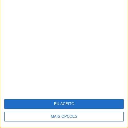
10 cremes bem gordos para
enfrentar o frio
EU ACEITO
MAIS OPÇÕES