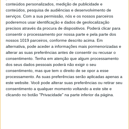
5
4 de agosto de 1578. D. Sebastião, Ceuta: a vida
conteúdos personalizados, medição de publicidade e
complexa dos símbolos
conteúdos, pesquisa de audiências e desenvolvimento de
serviços.
Com a sua permissão, nós e os nossos parceiros
6
Os Lusíadas são um hospital e Guerra Junqueiro
poderemos usar identificação e dados de geolocalização
uma avenida
precisos através da procura de dispositivos. Poderá clicar para
consentir o processamento por nossa parte e pela parte dos
7
nossos 1019 parceiros, conforme descrito acima. Em
Os dois primeiros presidentes da Gulbenkian
alternativa, pode aceder a informações mais pormenorizadas e
alterar as suas preferências antes de consentir ou recusar o
8
Celebridades que viram os seus vídeos íntimos na
consentimento.
Tenha em atenção que algum processamento
Internet
dos seus dados pessoais poderá não exigir o seu
consentimento, mas que tem o direito de se opor a esse
9
processamento. As suas preferências serão aplicadas apenas a
Covas do Barroso: A luta por um modo de vida
este website. Você pode alterar suas preferências ou retirar seu
consentimento a qualquer momento voltando a este site e
10
clicando no botão "Privacidade" na parte inferior da página.
Edição 1744
MAIS NA VISÃO