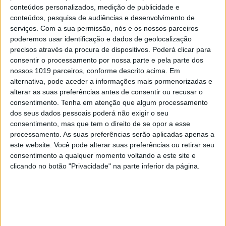
conteúdos personalizados, medição de publicidade e
conteúdos, pesquisa de audiências e desenvolvimento de
OPINIÃO
serviços.
Com a sua permissão, nós e os nossos parceiros
As touradas representam o País?
poderemos usar identificação e dados de geolocalização
Perguntem ao povo
precisos através da procura de dispositivos. Poderá clicar para
consentir o processamento por nossa parte e pela parte dos
nossos 1019 parceiros, conforme descrito acima. Em
alternativa, pode aceder a informações mais pormenorizadas e
alterar as suas preferências antes de consentir ou recusar o
consentimento.
Tenha em atenção que algum processamento
dos seus dados pessoais poderá não exigir o seu
consentimento, mas que tem o direito de se opor a esse
processamento. As suas preferências serão aplicadas apenas a
este website. Você pode alterar suas preferências ou retirar seu
consentimento a qualquer momento voltando a este site e
clicando no botão "Privacidade" na parte inferior da página.
SIMBALINOS À SEXTA
Cartoon: Um Simbalino à Sexta, por
José António Fundo