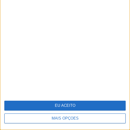
Adalberto Ribeiro: “Não
procuramos seguir modas nem
programar em função do que é mais
mediático. Procuramos artistas que
tenham autenticidade, qualidade e
algo para dizer em palco”
EU ACEITO
MAIS OPÇÕES