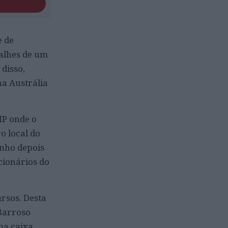
e de
alhes de um
 disso,
na Austrália
IP onde o
o local do
anho depois
cionários do
ursos. Desta
 Barroso
ma caixa