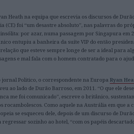
yan Heath na equipa que escrevia os discursos de Durã
 (CE) foi “um desastre absoluto”, nas palavras do próp
insólita: por azar, numa passagem por Singapura em 2
nico entupiu a banheira da suíte VIP do então president
relação que esteve sempre longe de ser a ideal para a
sagens e mal fala com o homem contratado para o ajud
 jornal Politico, o correspondente na Europa
Ryan Hea
veu ao lado de Durão Barroso, em 2011. “O que ele dese
unca me foi comunicado”, escreve o britânico, sustenta
os rocambolescos. Como aquele na Austrália em que a 
opeia se esqueceu dele, depois de um discurso de Durã
a regressar sozinho ao hotel, “com os papéis descartad