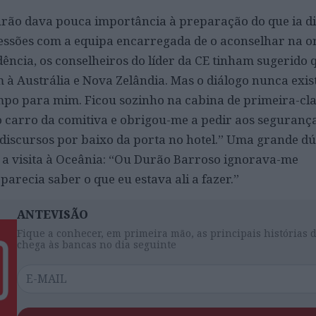
rão dava pouca importância à preparação do que ia di
ssões com a equipa encarregada de o aconselhar na or
dência, os conselheiros do líder da CE tinham sugerido 
 Austrália e Nova Zelândia. Mas o diálogo nunca exist
po para mim. Ficou sozinho na cabina de primeira-cla
 carro da comitiva e obrigou-me a pedir aos seguranç
discursos por baixo da porta no hotel.” Uma grande d
s a visita à Oceânia: “Ou Durão Barroso ignorava-me
arecia saber o que eu estava ali a fazer.”
ANTEVISÃO
Fique a conhecer, em primeira mão, as principais histórias 
chega às bancas no dia seguinte