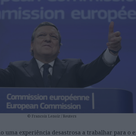
© Francois Lenoir / Reuters
do uma experiência desastrosa a trabalhar para o 