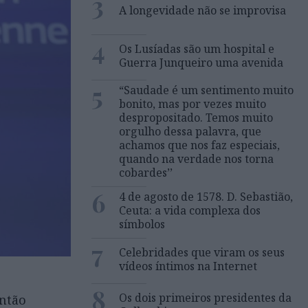
3
A longevidade não se improvisa
4
Os Lusíadas são um hospital e
Guerra Junqueiro uma avenida
5
“Saudade é um sentimento muito
bonito, mas por vezes muito
despropositado. Temos muito
orgulho dessa palavra, que
achamos que nos faz especiais,
quando na verdade nos torna
cobardes’’
6
4 de agosto de 1578. D. Sebastião,
Ceuta: a vida complexa dos
símbolos
7
Celebridades que viram os seus
vídeos íntimos na Internet
8
Os dois primeiros presidentes da
então