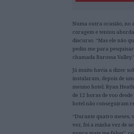
Numa outra ocasião, no 
coragem e tentou aborda
discurso. “Mas ele não qu
pediu-me para pesquisar 
chamada Barossa Valley.”
Já muito havia a dizer s
instalaram, depois de um
mesmo hotel. Ryan Heath 
de 12 horas de voo desde
hotel não conseguiram r
“Durante quatro meses, vi
vez, foi a minha vez de s
nunca mais me falou”, co