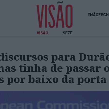
#NÃOFECH
VISÃO
SE7E
discursos para Durã
as tinha de passar 
 por baixo da porta