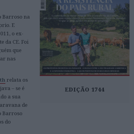
o Barroso na
rio. E
011, o ex-
e da CE. Foi
lguém que
ar nas
th
relata os
java – se é
EDIÇÃO 1744
ndo a sua
caravana de
o Barroso
os do