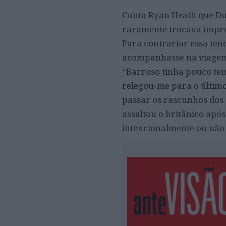
Conta Ryan Heath que Du
raramente trocava impre
Para contrariar essa ten
acompanhasse na viagem à
“Barroso tinha pouco tem
relegou-me para o último
passar os rascunhos dos 
assaltou o britânico apó
intencionalmente ou não p