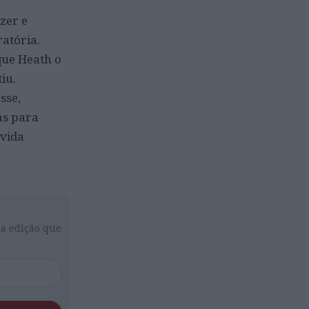
zer e
atória.
que Heath o
iu.
sse,
as para
úvida
da edição que