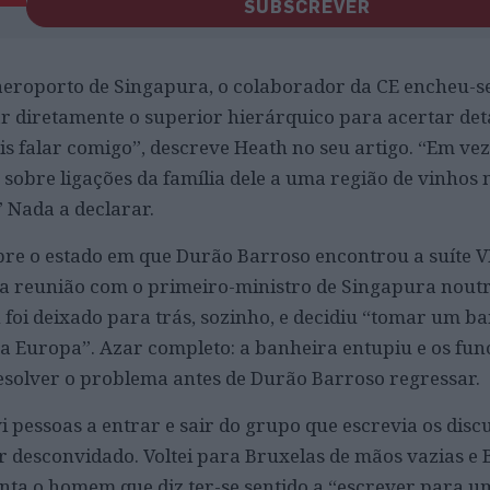
SUBSCREVER
aeroporto de Singapura, o colaborador da CE encheu-s
r diretamente o superior hierárquico para acertar det
is falar comigo”, descreve Heath no seu artigo. “Em vez
sobre ligações da família dele a uma região de vinhos 
 Nada a declarar.
obre o estado em que Durão Barroso encontrou a suíte V
a reunião com o primeiro-ministro de Singapura noutr
foi deixado para trás, sozinho, e decidiu “tomar um b
 a Europa”. Azar completo: a banheira entupiu e os fun
esolver o problema antes de Durão Barroso regressar.
 pessoas a entrar e sair do grupo que escrevia os disc
er desconvidado. Voltei para Bruxelas de mãos vazias e
nta o homem que diz ter-se sentido a “escrever para u