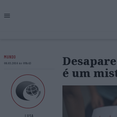
Desapare
MUNDO
08.03.2016 às 09h43
é um mist
LUSA