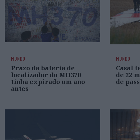
MUNDO
MUNDO
Prazo da bateria de
Casal t
localizador do MH370
de 22 m
tinha expirado um ano
de pas
antes