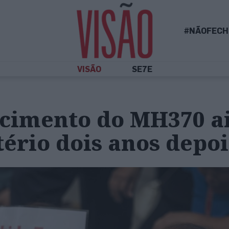
#NÃOFECH
VISÃO
SE7E
cimento do MH370 a
ério dois anos depoi