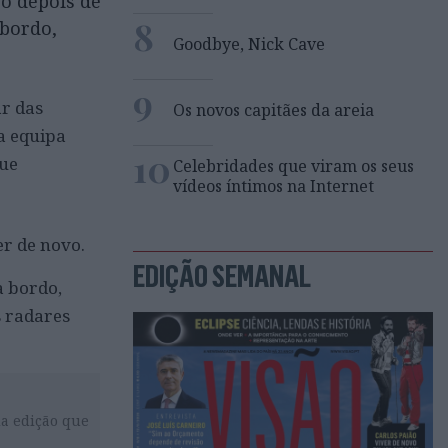
co depois de
8
 bordo,
Goodbye, Nick Cave
9
ar das
Os novos capitães da areia
a equipa
10
que
Celebridades que viram os seus
vídeos íntimos na Internet
er de novo.
EDIÇÃO SEMANAL
a bordo,
s radares
da edição que