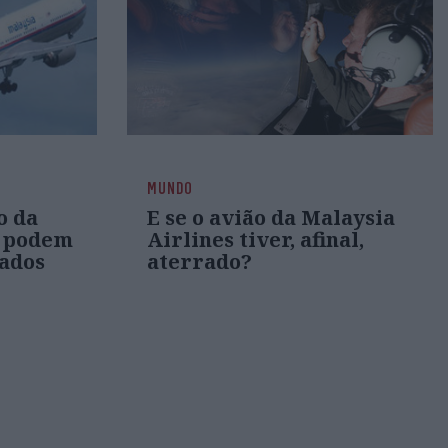
MUNDO
o da
E se o avião da Malaysia
s podem
Airlines tiver, afinal,
cados
aterrado?