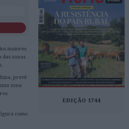
dos maiores
a das zonas
k.
hina, prevê
numa zona
tros
EDIÇÃO 1744
 figura como