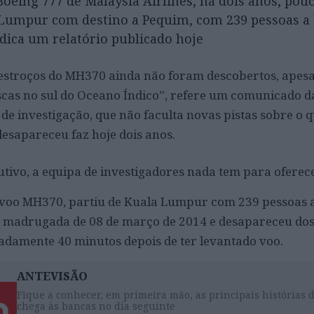
oeing 777 de Malaysia Airlines, há dois anos, pou
 Lumpur com destino a Pequim, com 239 pessoas a
dica um relatório publicado hoje
 destroços do MH370 ainda não foram descobertos, apes
cas no sul do Oceano Índico”, refere um comunicado d
 de investigação, que não faculta novas pistas sobre o 
desapareceu faz hoje dois anos.
tivo, a equipa de investigadores nada tem para oferec
e voo MH370, partiu de Kuala Lumpur com 239 pessoas 
a madrugada de 08 de março de 2014 e desapareceu do
adamente 40 minutos depois de ter levantado voo.
ANTEVISÃO
Fique a conhecer, em primeira mão, as principais histórias 
chega às bancas no dia seguinte