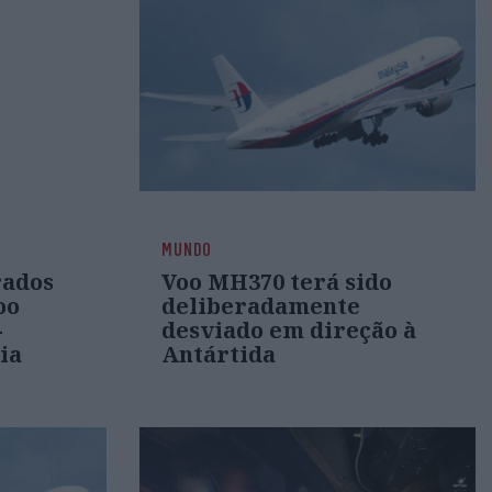
MUNDO
rados
Voo MH370 terá sido
oo
deliberadamente
-
desviado em direção à
ia
Antártida