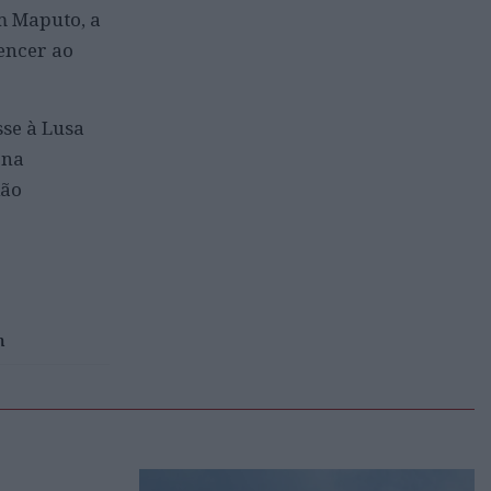
m Maputo, a
encer ao
sse à Lusa
 na
ião
m