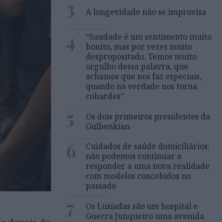
3
A longevidade não se improvisa
4
“Saudade é um sentimento muito
bonito, mas por vezes muito
despropositado. Temos muito
orgulho dessa palavra, que
achamos que nos faz especiais,
quando na verdade nos torna
cobardes’’
5
Os dois primeiros presidentes da
Gulbenkian
6
Cuidados de saúde domiciliários:
não podemos continuar a
responder a uma nova realidade
com modelos concebidos no
passado
7
Os Lusíadas são um hospital e
Guerra Junqueiro uma avenida