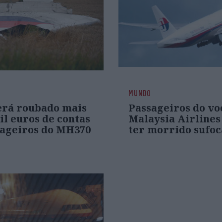
MUNDO
erá roubado mais
Passageiros do vo
il euros de contas
Malaysia Airline
sageiros do MH370
ter morrido sufo