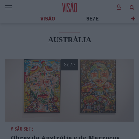
VISÃO
SE7E
AUSTRÁLIA
Se7e
VISÃO SETE
Obras da Austrália e de Marrocos