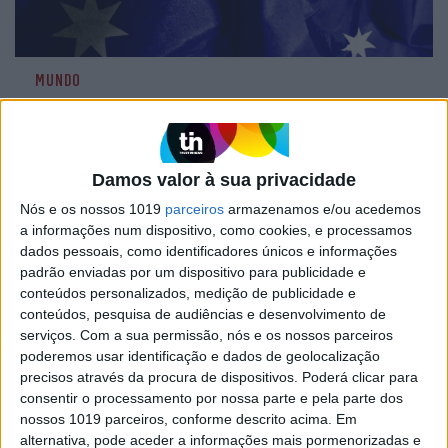
MUNDO
Pastor e três outras pessoas
esfaqueadas em plena missa
transmitida 'online' em Sydney
Damos valor à sua privacidade
Um pastor e três outras pessoas foram
esfaqueadas hoje sem gravidade durante uma
Nós e os nossos 1019
parceiros
armazenamos e/ou acedemos
missa em Sydney que estava a ser transmitida
a informações num dispositivo, como cookies, e processamos
'online', dois dias após idêntico incidente que
dados pessoais, como identificadores únicos e informações
provocou seis mortos na mesma cidade
padrão enviadas por um dispositivo para publicidade e
australiana, indicou a polícia
conteúdos personalizados, medição de publicidade e
conteúdos, pesquisa de audiências e desenvolvimento de
serviços.
Com a sua permissão, nós e os nossos parceiros
poderemos usar identificação e dados de geolocalização
precisos através da procura de dispositivos. Poderá clicar para
consentir o processamento por nossa parte e pela parte dos
nossos 1019 parceiros, conforme descrito acima. Em
alternativa, pode aceder a informações mais pormenorizadas e