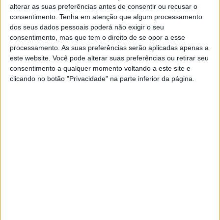
alterar as suas preferências antes de consentir ou recusar o
consentimento.
Tenha em atenção que algum processamento
dos seus dados pessoais poderá não exigir o seu
consentimento, mas que tem o direito de se opor a esse
processamento. As suas preferências serão aplicadas apenas a
este website. Você pode alterar suas preferências ou retirar seu
MUNDO
consentimento a qualquer momento voltando a este site e
Polícia identifica autor de ataque
clicando no botão "Privacidade" na parte inferior da página.
em Sydney e afasta motivação
terrorista
A polícia australiana anunciou ter identificado o
autor do ataque que no sábado provocou seis
mortos num centro comercial de Sydney, um
homem de 40 anos com uma doença mental,
afastando, assim, uma eventual motivação
terrorista