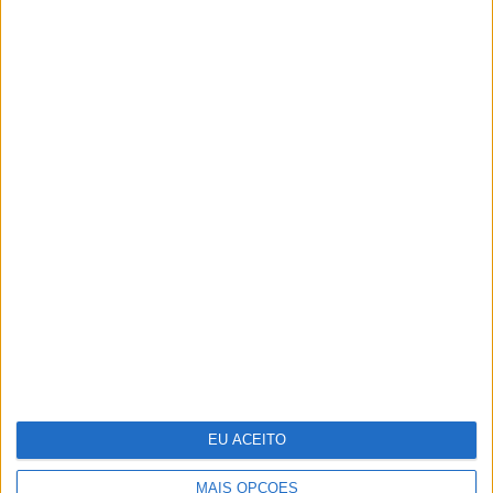
TERMOS E CONDIÇÕES DE UTILIZAÇÃO
POLÍTICA DE PRIVACIDADDE
POLÍTICA DE COOKIES
Copyright © Trust in News. Todos os direitos reservados.
EU ACEITO
MAIS OPÇÕES