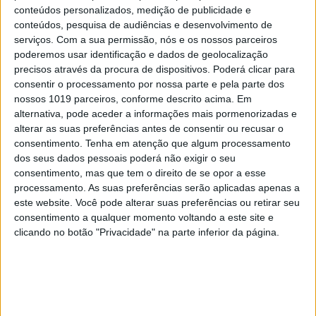
INVENTÁRIO DO ECLIPSE
conteúdos personalizados, medição de publicidade e
Inventário do Eclipse: Grande
conteúdos, pesquisa de audiências e desenvolvimento de
Umbra, pela escritora Cristina
serviços.
Com a sua permissão, nós e os nossos parceiros
Drios
poderemos usar identificação e dados de geolocalização
precisos através da procura de dispositivos. Poderá clicar para
consentir o processamento por nossa parte e pela parte dos
nossos 1019 parceiros, conforme descrito acima. Em
Se7e
alternativa, pode aceder a informações mais pormenorizadas e
alterar as suas preferências antes de consentir ou recusar o
consentimento.
Tenha em atenção que algum processamento
dos seus dados pessoais poderá não exigir o seu
consentimento, mas que tem o direito de se opor a esse
processamento. As suas preferências serão aplicadas apenas a
este website. Você pode alterar suas preferências ou retirar seu
consentimento a qualquer momento voltando a este site e
clicando no botão "Privacidade" na parte inferior da página.
VISÃO SETE
EXCLUSIVO
Festas, feiras e romarias de
Portugal: 15 sugestões para
celebrar a cultura popular