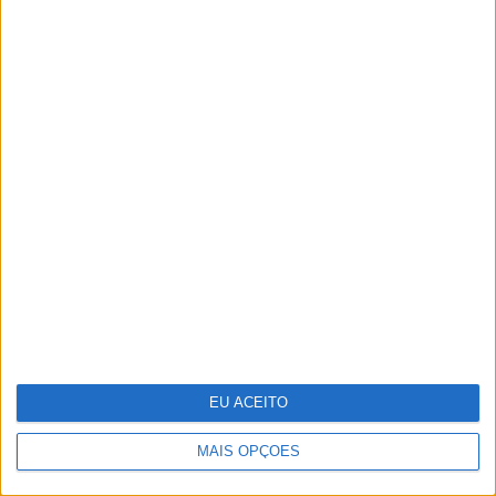
Keep the coins, I want change: um
mapa para a sustentabilidade
empresarial em 2025
EU ACEITO
MAIS OPÇÕES