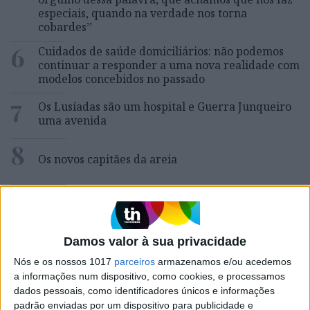
especiais, quando na verdade nos torna
cobardes’’
6
Cuidados de saúde domiciliários: não podemos
continuar a responder a uma nova realidade com
modelos concebidos no passado
7
Os Lusíadas são um hospital e Guerra Junqueiro
uma avenida
8
Os novos capitães da areia
9
Quem é Deus para uma criança? Opinião de José
Brissos-Lino
10
Damos valor à sua privacidade
Goodbye, Nick Cave
Nós e os nossos 1017
parceiros
armazenamos e/ou acedemos
a informações num dispositivo, como cookies, e processamos
dados pessoais, como identificadores únicos e informações
padrão enviadas por um dispositivo para publicidade e