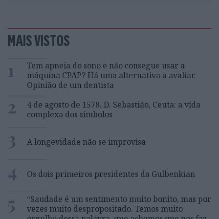
MAIS VISTOS
1
Tem apneia do sono e não consegue usar a
máquina CPAP? Há uma alternativa a avaliar.
Opinião de um dentista
2
4 de agosto de 1578. D. Sebastião, Ceuta: a vida
complexa dos símbolos
3
A longevidade não se improvisa
4
Os dois primeiros presidentes da Gulbenkian
5
“Saudade é um sentimento muito bonito, mas por
vezes muito despropositado. Temos muito
orgulho dessa palavra, que achamos que nos faz