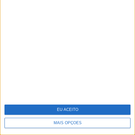
Adalberto Ribeiro: “Não
procuramos seguir modas nem
programar em função do que é mais
mediático. Procuramos artistas que
tenham autenticidade, qualidade e
algo para dizer em palco”
EU ACEITO
MAIS OPÇÕES