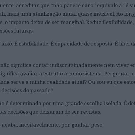
ente: acreditar que “não parece caro” equivale a “é su
ali, mais uma atualização anual quase invisível. Ao lon
s, o impacto deixa de ser marginal. Reduz flexibilidade, 
isões futuras.
uxo. É estabilidade. É capacidade de resposta. É liberd
 não significa cortar indiscriminadamente nem viver 
gnifica avaliar a estrutura como sistema. Perguntar, 
inda serve a minha realidade atual? Ou sou eu que esto
 decisões do passado?
não é determinado por uma grande escolha isolada. É def
s decisões que deixaram de ser revistas.
o acaba, inevitavelmente, por ganhar peso.