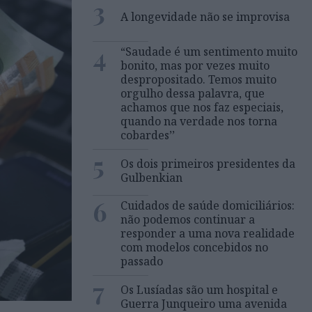
3
A longevidade não se improvisa
4
“Saudade é um sentimento muito
bonito, mas por vezes muito
despropositado. Temos muito
orgulho dessa palavra, que
achamos que nos faz especiais,
quando na verdade nos torna
cobardes’’
5
Os dois primeiros presidentes da
Gulbenkian
6
Cuidados de saúde domiciliários:
não podemos continuar a
responder a uma nova realidade
com modelos concebidos no
passado
7
Os Lusíadas são um hospital e
Guerra Junqueiro uma avenida