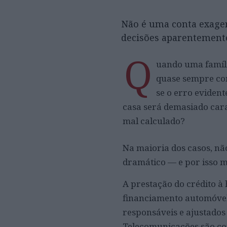
Não é uma conta exager
decisões aparentement
Q
uando uma famíli
quase sempre co
se o erro evident
casa será demasiado car
mal calculado?
Na maioria dos casos, nã
dramático — e por isso m
A prestação do crédito à
financiamento automóvel
responsáveis e ajustados 
Telecomunicações são con