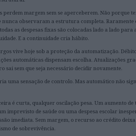
lias perdem margem sem se aperceberem. Não porque 
e nunca observaram a estrutura completa. Raramente 
das as despesas fixas são colocadas lado a lado para 
uidade. E a continuidade cria hábito.
rgos vive hoje sob a proteção da automatização. Débito
ações automáticas dispensam escolha. Atualizações gra
ro sai sem que seja necessário decidir novamente.
ria uma sensação de controlo. Mas automático não sign
ira é curta, qualquer oscilação pesa. Um aumento de 
um imprevisto de saúde ou uma despesa escolar inesp
ssão imediata. Sem margem, o recurso ao crédito deixa
ismo de sobrevivência.