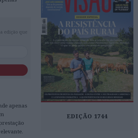
da edição que
onde apenas
em
EDIÇÃO 1744
 prestação
elevante.