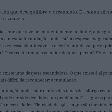
ada que desequilibra o orçamento. É a soma silen
e razoáveis
a sente que vive permanentemente no limite, a pergun
m a mesma formulação: onde está a despesa exagerada
e, o excesso identificável, a decisão impulsiva que expli
a? O carro foi um passo maior do que a perna? Houve
o existe uma despesa escandalosa. O que existe é algo 
ais difícil de reconhecer: acumulação.
 habitação pode estar dentro das taxas de esforço rec
 pode ter sido decidido com prudência. Os seguros pa
às necessidades. Eletricidade, gás e água são inevitávei
sideradas essenciais. As subscrições digitais custam 