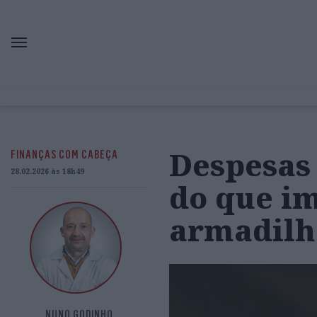
Despesas 
FINANÇAS COM CABEÇA
28.02.2026 às 18h49
do que im
armadilh
NUNO GODINHO