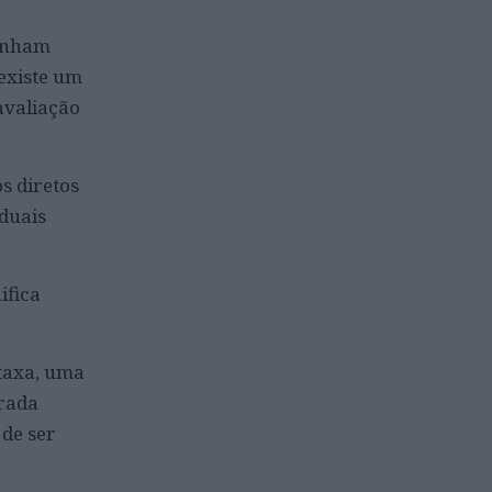
tenham
existe um
avaliação
s diretos
duais
ifica
taxa, uma
erada
 de ser