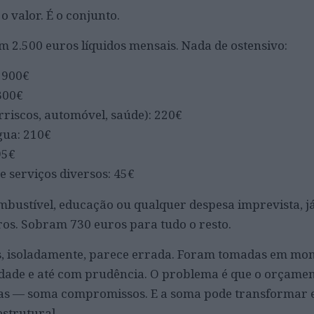
 valor. É o conjunto.
2.500 euros líquidos mensais. Nada de ostensivo:
: 900€
300€
rriscos, automóvel, saúde): 220€
água: 210€
95€
 e serviços diversos: 45€
mbustível, educação ou qualquer despesa imprevista, já
os. Sobram 730 euros para tudo o resto.
, isoladamente, parece errada. Foram tomadas em mo
idade e até com prudência. O problema é que o orçame
das — soma compromissos. E a soma pode transformar e
estrutural.