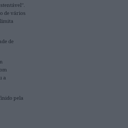
stentável”.
go de vários
limita
ade de
em
com
u a
inido pela