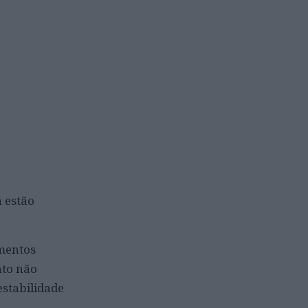
 estão
mentos
nto não
stabilidade