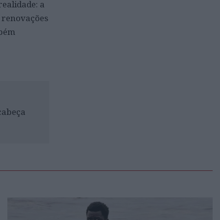
ealidade: a
, renovações
mbém
 cabeça