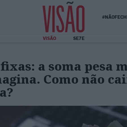
#NÃOFECH
VISÃO
SE7E
fixas: a soma pesa m
agina. Como não cai
a?