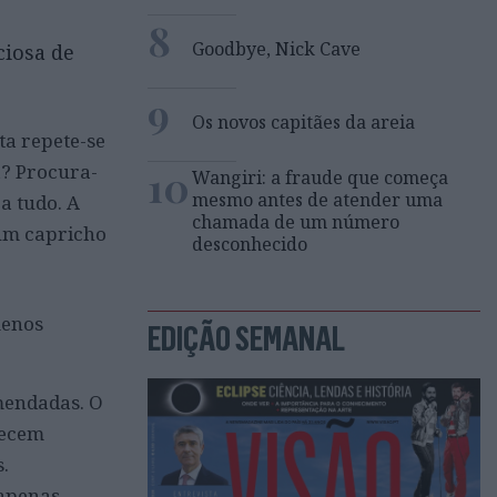
8
Goodbye, Nick Cave
ciosa de
9
Os novos capitães da areia
ta repete-se
? Procura-
10
Wangiri: a fraude que começa
mesmo antes de atender uma
ca tudo. A
chamada de um número
 um capricho
desconhecido
menos
EDIÇÃO SEMANAL
omendadas. O
recem
s.
“apenas