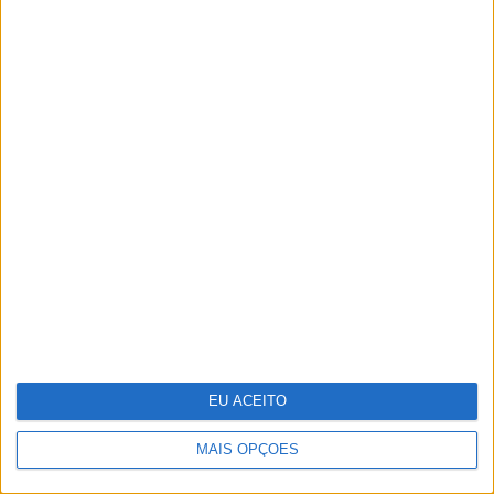
Vasco Futscher - O mundo inteiro
em cada forma
EU ACEITO
MAIS OPÇÕES