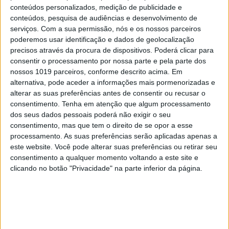
conteúdos personalizados, medição de publicidade e
conteúdos, pesquisa de audiências e desenvolvimento de
serviços.
Com a sua permissão, nós e os nossos parceiros
poderemos usar identificação e dados de geolocalização
precisos através da procura de dispositivos. Poderá clicar para
consentir o processamento por nossa parte e pela parte dos
nossos 1019 parceiros, conforme descrito acima. Em
EDIÇÃO 1744
alternativa, pode aceder a informações mais pormenorizadas e
alterar as suas preferências antes de consentir ou recusar o
consentimento.
Tenha em atenção que algum processamento
dos seus dados pessoais poderá não exigir o seu
consentimento, mas que tem o direito de se opor a esse
processamento. As suas preferências serão aplicadas apenas a
MAIS VISTOS
este website. Você pode alterar suas preferências ou retirar seu
consentimento a qualquer momento voltando a este site e
1
clicando no botão "Privacidade" na parte inferior da página.
Linha Circular do Metropolitano: O carrossel de
turistas que afastará quem trabalha em Lisboa
2
Celebridades que viram os seus vídeos íntimos na
Internet