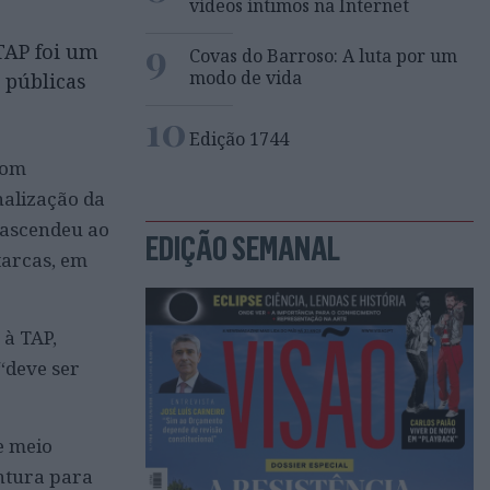
vídeos íntimos na Internet
9
TAP foi um
Covas do Barroso: A luta por um
modo de vida
 públicas
10
Edição 1744
com
nalização da
 ascendeu ao
EDIÇÃO SEMANAL
tarcas, em
 à TAP,
“deve ser
e meio
ntura para