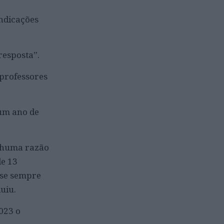
indicações
resposta”.
 professores
 um ano de
enhuma razão
de 13
ase sempre
uiu.
023 o