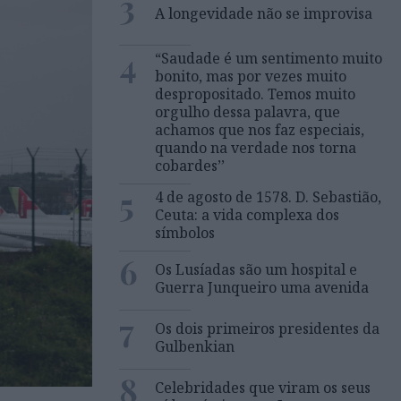
3
A longevidade não se improvisa
4
“Saudade é um sentimento muito
bonito, mas por vezes muito
despropositado. Temos muito
orgulho dessa palavra, que
achamos que nos faz especiais,
quando na verdade nos torna
cobardes’’
5
4 de agosto de 1578. D. Sebastião,
Ceuta: a vida complexa dos
símbolos
6
Os Lusíadas são um hospital e
Guerra Junqueiro uma avenida
7
Os dois primeiros presidentes da
Gulbenkian
8
Celebridades que viram os seus