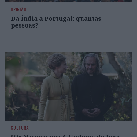
OPINIÃO
Da Índia a Portugal: quantas
pessoas?
CULTURA
“Os Miseráveis: A História de Jean