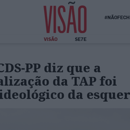
#NÃOFECH
VISÃO
SE7E
CDS-PP diz que a
lização da TAP foi
ideológico da esque