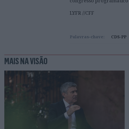
congresso programático 
LYFR //CFF
Palavras-chave:
CDS-PP
MAIS NA VISÃO