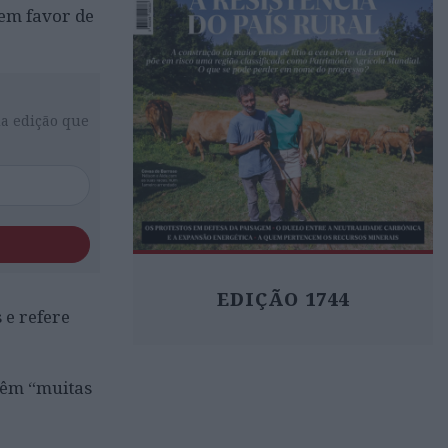
 em favor de
da edição que
EDIÇÃO 1744
 e refere
têm “muitas