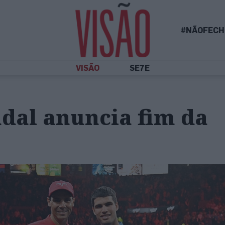
#NÃOFECH
VISÃO
SE7E
dal anuncia fim da