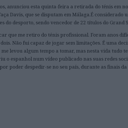
nos, anunciou esta quinta-feira a retirada do ténis em 
 Taça Davis, que se disputam em Málaga.É considerado 
s do desporto, sendo vencedor de 22 títulos do Grand 
r que me retiro do ténis profissional. Foram anos difíc
dois. Não fui capaz de jogar sem limitações. É uma dec
ue me levou algum tempo a tomar, mas nesta vida tudo 
riu o espanhol num vídeo publicado nas suas redes soci
or poder despedir-se no seu país, durante as finais da