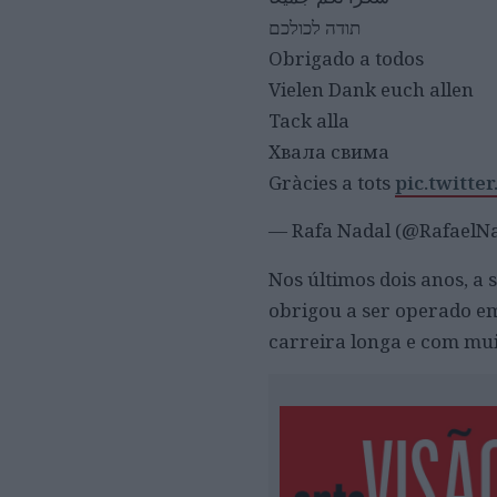
תודה לכולכם
Obrigado a todos
Vielen Dank euch allen
Tack alla
Хвала свима
Gràcies a tots
pic.twitte
— Rafa Nadal (@RafaelN
Nos últimos dois anos, a 
obrigou a ser operado e
carreira longa e com mui