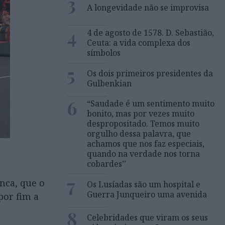
3
A longevidade não se improvisa
4
4 de agosto de 1578. D. Sebastião,
Ceuta: a vida complexa dos
símbolos
5
Os dois primeiros presidentes da
Gulbenkian
6
“Saudade é um sentimento muito
bonito, mas por vezes muito
despropositado. Temos muito
orgulho dessa palavra, que
achamos que nos faz especiais,
quando na verdade nos torna
cobardes’’
7
anca, que o
Os Lusíadas são um hospital e
Guerra Junqueiro uma avenida
por fim a
8
Celebridades que viram os seus