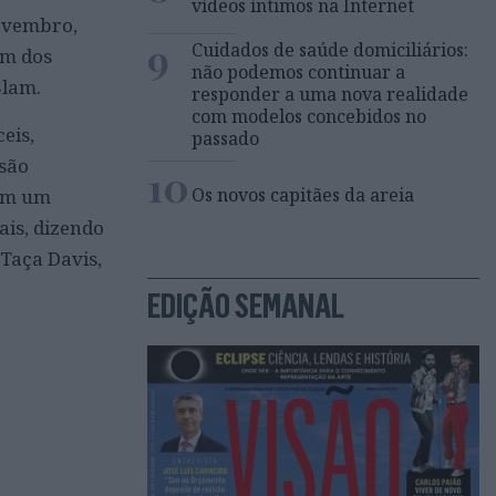
vídeos íntimos na Internet
novembro,
9
Cuidados de saúde domiciliários:
um dos
não podemos continuar a
Slam.
responder a uma nova realidade
com modelos concebidos no
eis,
passado
isão
10
Os novos capitães da areia
tem um
ais, dizendo
 Taça Davis,
EDIÇÃO SEMANAL