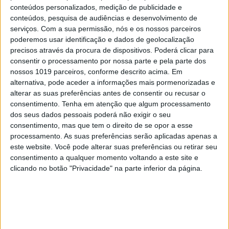
conteúdos personalizados, medição de publicidade e
conteúdos, pesquisa de audiências e desenvolvimento de
Se7e
serviços.
Com a sua permissão, nós e os nossos parceiros
poderemos usar identificação e dados de geolocalização
precisos através da procura de dispositivos. Poderá clicar para
consentir o processamento por nossa parte e pela parte dos
nossos 1019 parceiros, conforme descrito acima. Em
alternativa, pode aceder a informações mais pormenorizadas e
alterar as suas preferências antes de consentir ou recusar o
consentimento.
Tenha em atenção que algum processamento
dos seus dados pessoais poderá não exigir o seu
consentimento, mas que tem o direito de se opor a esse
VISÃO SETE
EXCLUSIVO
processamento. As suas preferências serão aplicadas apenas a
Festas, feiras e romarias de
este website. Você pode alterar suas preferências ou retirar seu
Portugal: 15 sugestões para
consentimento a qualquer momento voltando a este site e
celebrar a cultura popular
clicando no botão "Privacidade" na parte inferior da página.