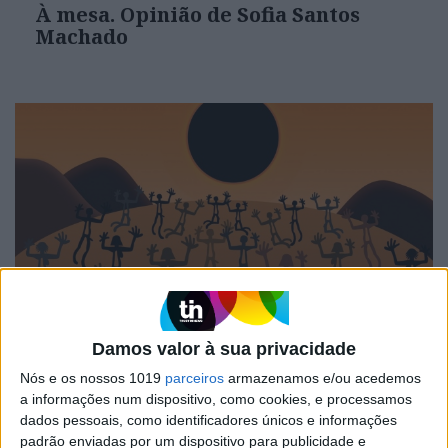
À mesa. Opinião de Sofia Santos
Machado
INVENTÁRIO DO ECLIPSE
Damos valor à sua privacidade
Inventário do Eclipse: Grande
Umbra, pela escritora Cristina
Nós e os nossos 1019
parceiros
armazenamos e/ou acedemos
Drios
a informações num dispositivo, como cookies, e processamos
dados pessoais, como identificadores únicos e informações
padrão enviadas por um dispositivo para publicidade e