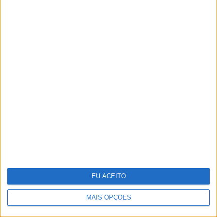
Adalberto Ribeiro: “Não
procuramos seguir modas nem
programar em função do que é mais
mediático. Procuramos artistas que
tenham autenticidade, qualidade e
algo para dizer em palco”
EU ACEITO
MAIS OPÇÕES
Keep the coins, I want change: um