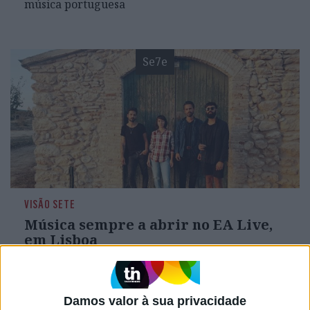
música portuguesa
Se7e
VISÃO SETE
Música sempre a abrir no EA Live,
em Lisboa
Oito bandas ao longo de oito horas de música, é
esta a proposta do EA Live, que introduz em
Portugal a ideia de “fast festival”
Damos valor à sua privacidade