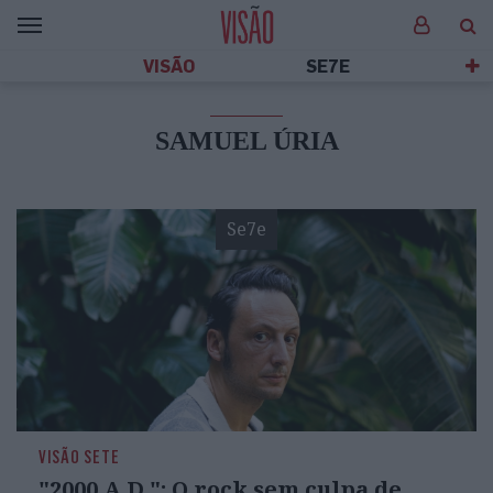
VISÃO
SE7E
SAMUEL ÚRIA
Se7e
VISÃO SETE
"2000 A.D.": O rock sem culpa de