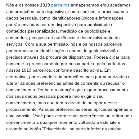
Nós e os nossos 1019
parceiros
armazenamos e/ou acedemos
a informações num dispositivo, como cookies, e processamos
Se7e
dados pessoais, como identificadores únicos e informações
padrão enviadas por um dispositivo para publicidade e
conteúdos personalizados, medição de publicidade e
conteúdos, pesquisa de audiências e desenvolvimento de
serviços.
Com a sua permissão, nós e os nossos parceiros
poderemos usar identificação e dados de geolocalização
precisos através da procura de dispositivos. Poderá clicar para
consentir o processamento por nossa parte e pela parte dos
nossos 1019 parceiros, conforme descrito acima. Em
alternativa, pode aceder a informações mais pormenorizadas e
VISÃO SETE
alterar as suas preferências antes de consentir ou recusar o
As Canções de Leonard Cohen de
consentimento.
Tenha em atenção que algum processamento
volta aos Coliseus
dos seus dados pessoais poderá não exigir o seu
consentimento, mas que tem o direito de se opor a esse
David Fonseca, Jorge Palma, Márcia, Mazgani,
processamento. As suas preferências serão aplicadas apenas a
Miguel Guedes e Samuel Úria voltam a juntar-se
este website. Você pode alterar suas preferências ou retirar seu
em palco para interpretar e homenagear a
música de Leonard Cohen. Ao Coliseu de Lisboa,
consentimento a qualquer momento voltando a este site e
já esta terça e quarta, dias 13 e 14, segue-se o
clicando no botão "Privacidade" na parte inferior da página.
Coliseu do Porto, na quinta e sexta, dias 15 e 16