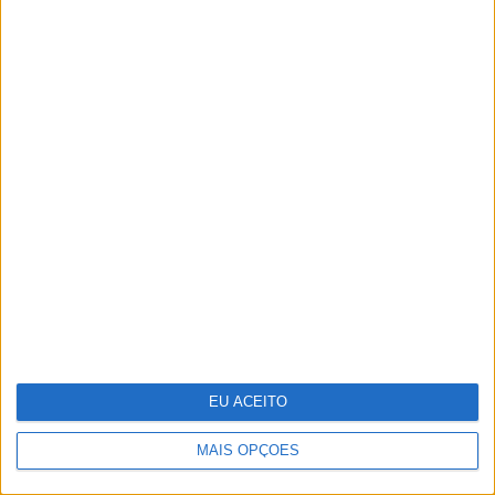
Carregamentos na rede
Mobi.E passam pela
primeira vez os 700 mil
num mês
EU ACEITO
MAIS OPÇÕES