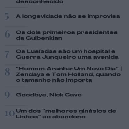
desconhecido
5
A longevidade não se improvisa
6
Os dois primeiros presidentes
da Gulbenkian
7
Os Lusíadas são um hospital e
Guerra Junqueiro uma avenida
8
“Homem-Aranha: Um Novo Dia” |
Zendaya e Tom Holland, quando
o tamanho não importa
9
Goodbye, Nick Cave
10
Um dos “melhores ginásios de
Lisboa” ao abandono