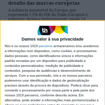
desafio das marcas europeias
A indústria automóvel da Europa, que
representa 7,1% do PIB da União Europeia e
emprega, direta e indiretamente, quase 14
milhões de pessoas, atravessa um dos períodos
mais conturbados da sua história. Saiba o que
está em causa
Damos valor à sua privacidade
Nós e os nossos 1019
parceiros
armazenamos e/ou acedemos
a informações num dispositivo, como cookies, e processamos
dados pessoais, como identificadores únicos e informações
padrão enviadas por um dispositivo para publicidade e
conteúdos personalizados, medição de publicidade e
conteúdos, pesquisa de audiências e desenvolvimento de
serviços.
Com a sua permissão, nós e os nossos parceiros
poderemos usar identificação e dados de geolocalização
precisos através da procura de dispositivos. Poderá clicar para
consentir o processamento por nossa parte e pela parte dos
nossos 1019 parceiros, conforme descrito acima. Em
alternativa, pode aceder a informações mais pormenorizadas e
SOBRE RODAS
EXCLUSIVO