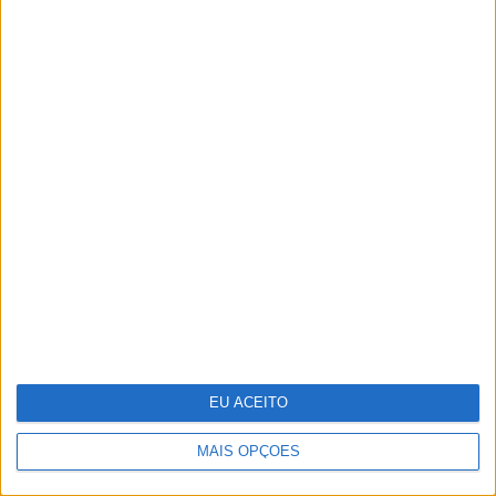
Indeed e Glassdoor vão despedir 1300
trabalhadores
EU ACEITO
MAIS OPÇÕES