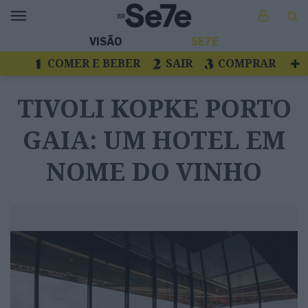
VISÃO
SE7E
COMER E BEBER
SAIR
COMPRAR
VER
LIVROS E DISCOS
TV
TIVOLI KOPKE PORTO
ESCAPAR
GAIA: UM HOTEL EM
NOME DO VINHO