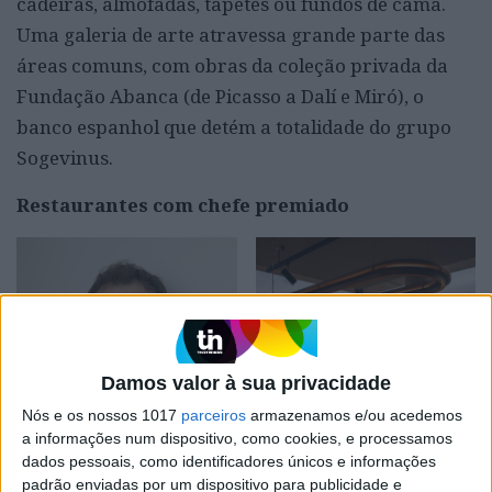
cadeiras, almofadas, tapetes ou fundos de cama.
Uma galeria de arte atravessa grande parte das
áreas comuns, com obras da coleção privada da
Fundação Abanca (de Picasso a Dalí e Miró), o
banco espanhol que detém a totalidade do grupo
Sogevinus.
Restaurantes com chefe premiado
Damos valor à sua privacidade
Nós e os nossos 1017
parceiros
armazenamos e/ou acedemos
a informações num dispositivo, como cookies, e processamos
dados pessoais, como identificadores únicos e informações
padrão enviadas por um dispositivo para publicidade e