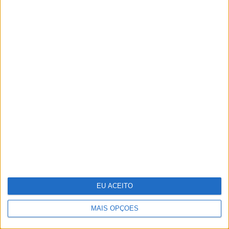
Famosos celebram campeonato do
Sporting em festa verde e branca
EU ACEITO
MAIS OPÇÕES