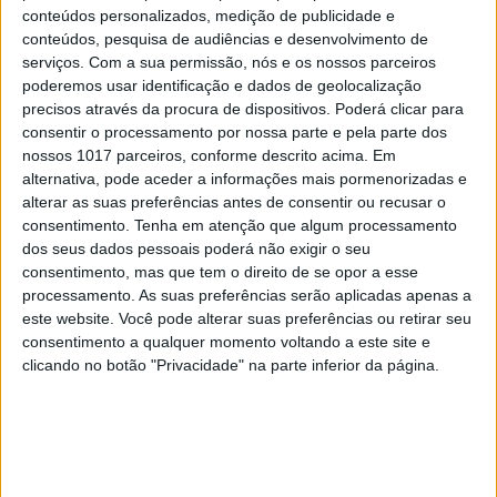
conteúdos personalizados, medição de publicidade e
conteúdos, pesquisa de audiências e desenvolvimento de
serviços.
Com a sua permissão, nós e os nossos parceiros
poderemos usar identificação e dados de geolocalização
precisos através da procura de dispositivos. Poderá clicar para
O chefe asturiano Nacho Manzano (três Estrelas Michelin)
consentir o processamento por nossa parte e pela parte dos
é o responsável pelos restaurantes do novo hotel
nossos 1017 parceiros, conforme descrito acima. Em
Atrair os locais e não hóspedes ao hotel é um dos
alternativa, pode aceder a informações mais pormenorizadas e
objetivos através “de uma oferta cultural com
alterar as suas preferências antes de consentir ou recusar o
concertos, provas de vinho e a exposição
consentimento.
Tenha em atenção que algum processamento
dos seus dados pessoais poderá não exigir o seu
permanente” ou dos dois restaurantes com “uma
consentimento, mas que tem o direito de se opor a esse
cozinha atlântica desnuda [nua, genuína]” do chefe
processamento. As suas preferências serão aplicadas apenas a
Nacho Manzano (três Estrelas Michelin no
este website. Você pode alterar suas preferências ou retirar seu
consentimento a qualquer momento voltando a este site e
restaurante Casa Marcial, em Arriondas, nas
clicando no botão "Privacidade" na parte inferior da página.
Astúrias): o Boa Vista Terrace, mais tradicional, e o
1638 Restaurante & Wine Bar, este último de alta-
cozinha, que abrirá em meados de março com um
menu de 11 momentos apenas ao jantar.