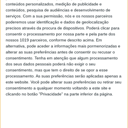
conteúdos personalizados, medição de publicidade e
conteúdos, pesquisa de audiências e desenvolvimento de
serviços.
Com a sua permissão, nós e os nossos parceiros
MAIS VISTOS
poderemos usar identificação e dados de geolocalização
precisos através da procura de dispositivos. Poderá clicar para
consentir o processamento por nossa parte e pela parte dos
1
Linha Circular do Metropolitano: O carrossel de
nossos 1019 parceiros, conforme descrito acima. Em
turistas que afastará quem trabalha em Lisboa
alternativa, pode aceder a informações mais pormenorizadas e
alterar as suas preferências antes de consentir ou recusar o
2
consentimento.
Tenha em atenção que algum processamento
O Nobel disse o que ninguém quer ouvir
dos seus dados pessoais poderá não exigir o seu
consentimento, mas que tem o direito de se opor a esse
3
processamento. As suas preferências serão aplicadas apenas a
Celebridades que viram os seus vídeos íntimos na
Internet
este website. Você pode alterar suas preferências ou retirar seu
consentimento a qualquer momento voltando a este site e
4
clicando no botão "Privacidade" na parte inferior da página.
Quem é Deus para uma criança? Opinião de José
Brissos-Lino
5
Como funcionam os apoios para comprar casa
antes dos 35 anos