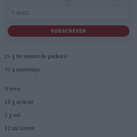
SUBSCREVER
25 g fermento de padeiro
75 g manteiga
3 ovos
10 g açúcar
5 g sal
12 ml azeite