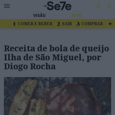
VISÃO
SE7E
COMER E BEBER
SAIR
COMPRAR
VER
LIVROS E DISCOS
TV
ESCAPAR
Receita de bola de queijo
Ilha de São Miguel, por
Diogo Rocha