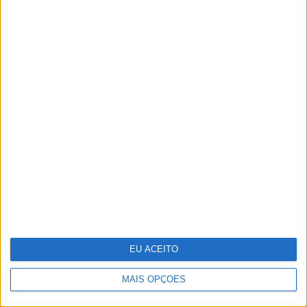
Votos'
Vencedores e vencidos do 25 de
Abril na VISÃO História
EU ACEITO
MAIS OPÇÕES