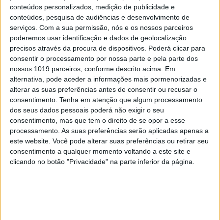
10
conteúdos personalizados, medição de publicidade e
Dossier Crime: As incríveis histórias de uma
conteúdos, pesquisa de audiências e desenvolvimento de
superinspetora da PJ
serviços.
Com a sua permissão, nós e os nossos parceiros
poderemos usar identificação e dados de geolocalização
precisos através da procura de dispositivos. Poderá clicar para
consentir o processamento por nossa parte e pela parte dos
MAIS NA VISÃO
nossos 1019 parceiros, conforme descrito acima. Em
alternativa, pode aceder a informações mais pormenorizadas e
alterar as suas preferências antes de consentir ou recusar o
consentimento.
Tenha em atenção que algum processamento
dos seus dados pessoais poderá não exigir o seu
consentimento, mas que tem o direito de se opor a esse
processamento. As suas preferências serão aplicadas apenas a
este website. Você pode alterar suas preferências ou retirar seu
consentimento a qualquer momento voltando a este site e
clicando no botão "Privacidade" na parte inferior da página.
CULTURANDO NA LUSOFONIA
“O Sol se escurecerá, e a Lua não
dará a sua luz, e as estrelas cairão