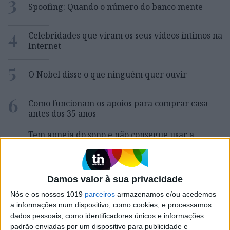
3
Spoofing: Quando o número do banco mente
4
Celebridades que viram os seus vídeos íntimos na
Internet
5
O Nobel disse o que ninguém quer ouvir
6
Como funcionam os apoios para comprar casa
antes dos 35 anos
7
Tem apneia do sono e não consegue usar a
máquina CPAP? Há uma alternativa a avaliar.
Opinião de um dentista
8
Damos valor à sua privacidade
A longevidade não se improvisa
Nós e os nossos 1019
parceiros
armazenamos e/ou acedemos
9
a informações num dispositivo, como cookies, e processamos
Abdominais “tradicionais” ou prancha? A
dados pessoais, como identificadores únicos e informações
explicação de um professor de Educação Física
padrão enviadas por um dispositivo para publicidade e