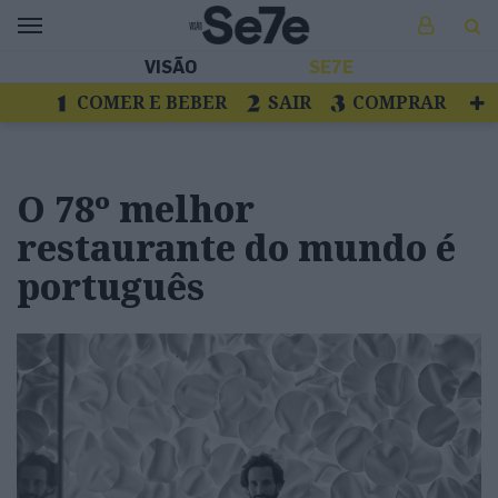
VISÃO
SE7E
COMER E BEBER
SAIR
COMPRAR
VER
LIVROS E DISCOS
TV
ESCAPAR
O 78º melhor
restaurante do mundo é
português