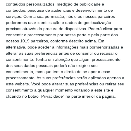
conteúdos personalizados, medição de publicidade e
passa pela indução do que designamos por
conteúdos, pesquisa de audiências e desenvolvimento de
tolerância à doença, isto é, impedem a lesão dos
serviços.
Com a sua permissão, nós e os nossos parceiros
órgãos na sépsis e promovem a recuperação do
poderemos usar identificação e dados de geolocalização
precisos através da procura de dispositivos. Poderá clicar para
seu funcionamento. Tudo isto sem interferir com o
consentir o processamento por nossa parte e pela parte dos
microrganismo que está a causar a infeção, que é
nossos 1019 parceiros, conforme descrito acima. Em
tratada da forma habitual através dos antibióticos
alternativa, pode aceder a informações mais pormenorizadas e
alterar as suas preferências antes de consentir ou recusar o
mais apropriados”, esclarece Luís Moita.
consentimento.
Tenha em atenção que algum processamento
dos seus dados pessoais poderá não exigir o seu
“Temos vindo a demonstrar nas nossas
consentimento, mas que tem o direito de se opor a esse
publicações que a sobrevivência a uma doença
processamento. As suas preferências serão aplicadas apenas a
grave depende não só da eliminação direta do
este website. Você pode alterar suas preferências ou retirar seu
consentimento a qualquer momento voltando a este site e
microrganismo causador da infeção, que
clicando no botão "Privacidade" na parte inferior da página.
atualmente se faz de forma razoavelmente eficaz,
mas também da limitação da lesão dos órgãos
causada pela própria infeção e pela resposta do
sistema imunitário para a combater”, garante o