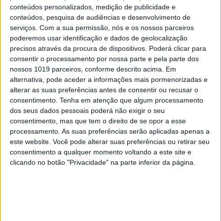
cientista da área do Ambiente a vencer o Prémio
conteúdos personalizados, medição de publicidade e
Pessoa ‒, Miguel Bastos Araújo ganha o Prémio
conteúdos, pesquisa de audiências e desenvolvimento de
serviços.
Com a sua permissão, nós e os nossos parceiros
Investigação como reconhecimento de toda uma
poderemos usar identificação e dados de geolocalização
longa carreira na área. Com o recente projeto
precisos através da procura de dispositivos. Poderá clicar para
Além Risco, que lançou, foram plantadas mais de
consentir o processamento por nossa parte e pela parte dos
nossos 1019 parceiros, conforme descrito acima. Em
50 mil árvores em 14 municípios alentejanos para
alternativa, pode aceder a informações mais pormenorizadas e
combater o efeito “ilha de calor”, reduzindo a
alterar as suas preferências antes de consentir ou recusar o
temperatura nos centros urbanos. O investigador
consentimento.
Tenha em atenção que algum processamento
dos seus dados pessoais poderá não exigir o seu
estima que tenham morrido, no Alentejo, mais de 6
consentimento, mas que tem o direito de se opor a esse
mil pessoas, entre 1980 e 2015, devido à exposição
processamento. As suas preferências serão aplicadas apenas a
ao calor, um problema que ameaça tornar-se cada
este website. Você pode alterar suas preferências ou retirar seu
consentimento a qualquer momento voltando a este site e
vez mais sério, com o avançar das alterações
clicando no botão "Privacidade" na parte inferior da página.
climáticas.
MENÇÃO HONROSA: Verónica Ferreira
Enquanto muitos se ocupam, e bem, das grandes