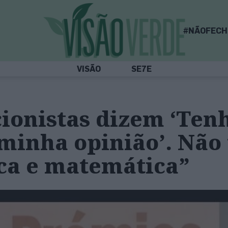
#NÃOFECH
VISÃO
SE7E
ionistas dizem ‘Ten
 minha opinião’. Não
sica e matemática”