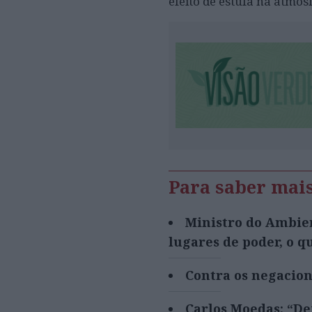
efeito de estufa na atmos
Para saber mai
Ministro do Ambien
lugares de poder, o q
Contra os negacion
Carlos Moedas: “De