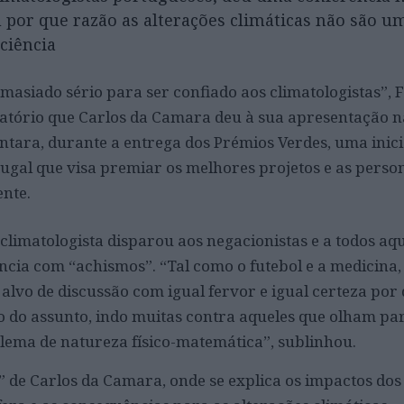
 por que razão as alterações climáticas não são u
ciência
asiado sério para ser confiado aos climatologistas”, Fo
catório que Carlos da Camara deu à sua apresentação n
ntara, durante a entrega dos Prémios Verdes, uma inici
ugal que visa premiar os melhores projetos e as perso
nte.
climatologista disparou aos negacionistas e a todos aq
ncia com “achismos”. “Tal como o futebol e a medicina,
 alvo de discussão com igual fervor e igual certeza po
o do assunto, indo muitas contra aqueles que olham par
ma de natureza físico-matemática”, sublinhou.
k” de Carlos da Camara, onde se explica os impactos do