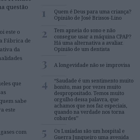
ma questão
1
Quem é Deus para uma criança?
Opinião de José Brissos-Lino
2
Tem apneia do sono e não
i este o
consegue usar a máquina CPAP?
a Fábrica de
Há uma alternativa a avaliar.
ativa da
Opinião de um dentista
nalidades
3
A longevidade não se improvisa
4
“Saudade é um sentimento muito
ueles que
bonito, mas por vezes muito
 as
despropositado. Temos muito
orgulho dessa palavra, que
r quem sabe
achamos que nos faz especiais,
a este
quando na verdade nos torna
cobardes’’
5
Os Lusíadas são um hospital e
s gases com
Guerra Junqueiro uma avenida