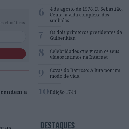
6
4 de agosto de 1578. D. Sebastião,
Ceuta: a vida complexa dos
símbolos
es climáticas
7
Os dois primeiros presidentes da
Gulbenkian
8
Celebridades que viram os seus
vídeos íntimos na Internet
9
Covas do Barroso: A luta por um
modo de vida
10
ascendem a
Edição 1744
DESTAQUES
r as