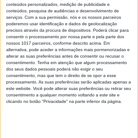
conteúdos personalizados, medição de publicidade e
também para as próximas gerações, começam a
conteúdos, pesquisa de audiências e desenvolvimento de
adiar as metas nacionais e a
reduzir a ambição
, o
serviços.
Com a sua permissão, nós e os nossos parceiros
que farão as empresas de seguida?
poderemos usar identificação e dados de geolocalização
precisos através da procura de dispositivos. Poderá clicar para
consentir o processamento por nossa parte e pela parte dos
Algumas invocam a esperança em tecnologias e
nossos 1017 parceiros, conforme descrito acima. Em
alternativa, pode aceder a informações mais pormenorizadas e
soluções de base natural para captura de carbono
alterar as suas preferências antes de consentir ou recusar o
(por exemplo, plantar árvores) e, assim,
consentimento.
Tenha em atenção que algum processamento
compensarem as suas emissões. Trata-se de uma
dos seus dados pessoais poderá não exigir o seu
consentimento, mas que tem o direito de se opor a esse
ilusão perigosa. Aliás, trata-se de
greenwashing
.
processamento. As suas preferências serão aplicadas apenas a
Não há tecnologias (atualmente) que nos valham. A
este website. Você pode alterar suas preferências ou retirar seu
captura e compensação são peças do puzzle da
consentimento a qualquer momento voltando a este site e
clicando no botão "Privacidade" na parte inferior da página.
descarbonização do planeta, mas o desafio é
mesmo a mitigação ou redução. Por exemplo, a
estratégia da União Europeia – e, portanto, de
Portugal – passa por reduzir em 90% as emissões e