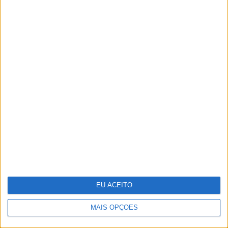
Quantos turistas cada um de nós
recebe por ano? O mapa com
números impressionantes
EU ACEITO
MAIS OPÇÕES