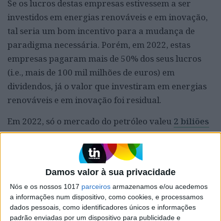
Se os lucros destas empresas estivessem a ser
investidos em energias renováveis e em inovação,
tal seria um bom incentivo para a mudança de
paradigma necessária. Porém, em 2022, estas
empresas pagaram mais de 50% dos seus lucros
(i.e., mais de 100 mil milhões de euros) em
dividendos, já o valor que investiram em energias
renováveis e em inovação foi residual.
Em 2022, só o mercado do petróleo valeu
2 biliões
de euros
(mais de 9x o PIB português). Talvez por
isso as maiores multinacionais a atuar neste setor
tenham vindo a anunciar recentemente a redução
Damos valor à sua privacidade
da sua ambição para a década no que toca à
Nós e os nossos 1017
parceiros
armazenamos e/ou acedemos
descarbonização das suas cadeias de valor (
BP,
a informações num dispositivo, como cookies, e processamos
Shell e Exxon Mobil entre elas
). Se até os
dados pessoais, como identificadores únicos e informações
governantes, que têm o dever moral de governar
padrão enviadas por um dispositivo para publicidade e