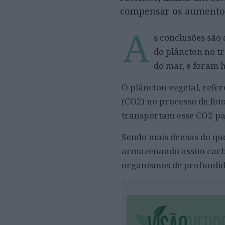
compensar os aumentos
A
s conclusões são 
do plâncton no t
do mar, e foram h
O plâncton vegetal, refe
(CO2) no processo de fo
transportam esse CO2 pa
Sendo mais densas do que
armazenando assim carbo
organismos de profundida