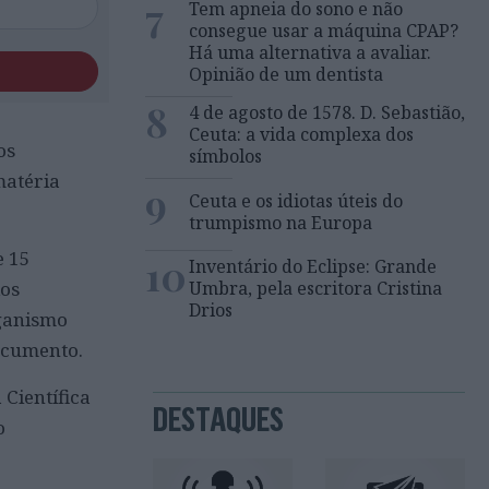
7
Tem apneia do sono e não
consegue usar a máquina CPAP?
Há uma alternativa a avaliar.
Opinião de um dentista
8
4 de agosto de 1578. D. Sebastião,
Ceuta: a vida complexa dos
os
símbolos
matéria
9
Ceuta e os idiotas úteis do
trumpismo na Europa
e 15
10
Inventário do Eclipse: Grande
dos
Umbra, pela escritora Cristina
Drios
rganismo
documento.
Científica
DESTAQUES
o