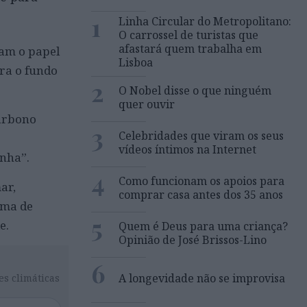
1
Linha Circular do Metropolitano:
O carrossel de turistas que
afastará quem trabalha em
ram o papel
Lisboa
ra o fundo
2
O Nobel disse o que ninguém
quer ouvir
carbono
3
Celebridades que viram os seus
vídeos íntimos na Internet
nha”.
4
Como funcionam os apoios para
ar,
comprar casa antes dos 35 anos
ama de
5
e.
Quem é Deus para uma criança?
Opinião de José Brissos-Lino
6
A longevidade não se improvisa
es climáticas