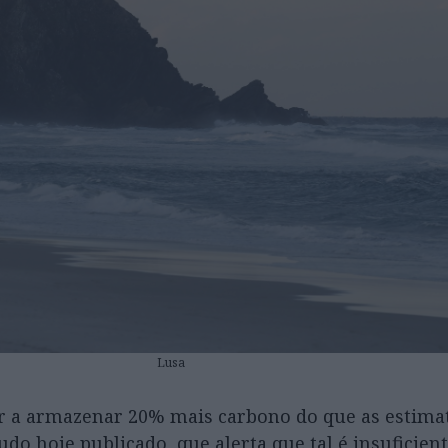
Lusa
r a armazenar 20% mais carbono do que as estima
udo hoje publicado, que alerta que tal é insuficien