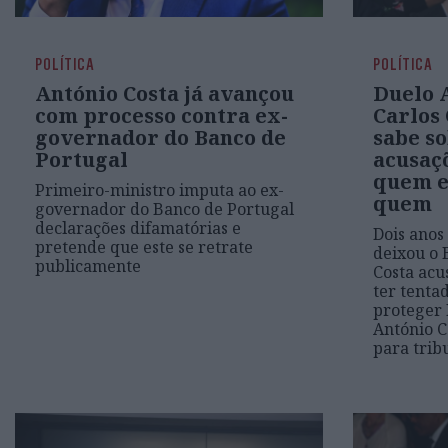
POLÍTICA
POLÍTICA
António Costa já avançou
Duelo 
com processo contra ex-
Carlos 
governador do Banco de
sabe so
Portugal
acusaç
quem e
Primeiro-ministro imputa ao ex-
quem
governador do Banco de Portugal
declarações difamatórias e
Dois anos
pretende que este se retrate
deixou o 
publicamente
Costa acu
ter tenta
proteger 
António C
para trib