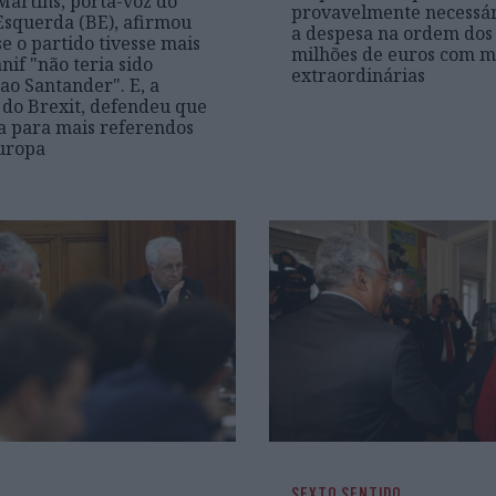
Martins, porta-voz do
provavelmente necessár
Esquerda (BE), afirmou
a despesa na ordem dos
se o partido tivesse mais
milhões de euros com m
nif "não teria sido
extraordinárias
ao Santander". E, a
 do Brexit, defendeu que
a para mais referendos
uropa
SEXTO SENTIDO