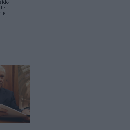
sido
 de
rte