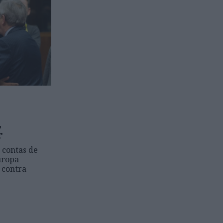
,
r
 contas de
uropa
 contra