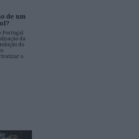
ão de um
ol?
 Portugal
alização da
ambição do
te
rivatizar o