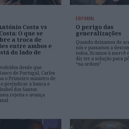
EDITORIAL
António Costa vs
O perigo das
Costa: O que se
generalizações
bre a troca de
Quando deixamos de ac
ões entre ambos e
nós e passamos a descon
stá do lado de
todos, ficamos à mercê
diz ter a solução para pô
“na ordem”
 volvidos desde que
Banco de Portugal, Carlos
sa o Primeiro-ministro de
do prejudicar a banca e
Isabel dos Santos.
osta rejeita e avança
unal