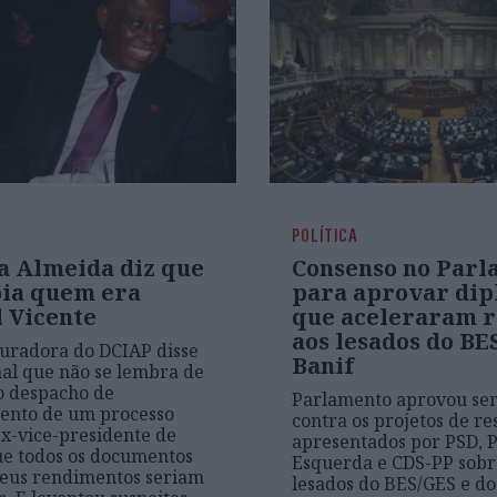
POLÍTICA
a Almeida diz que
Consenso no Parl
bia quem era
para aprovar di
 Vicente
que aceleraram r
aos lesados do BE
uradora do DCIAP disse
Banif
al que não se lembra de
no despacho de
Parlamento aprovou se
ento de um processo
contra os projetos de re
ex-vice-presidente de
apresentados por PSD, P
e todos os documentos
Esquerda e CDS-PP sobr
seus rendimentos seriam
lesados do BES/GES e do