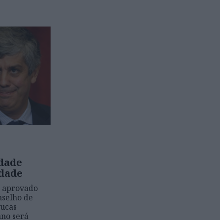
idade
dade
, aprovado
nselho de
oucas
ano será