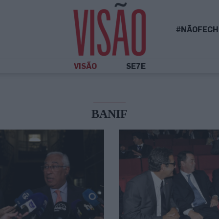
#NÃOFECH
VISÃO
SE7E
BANIF