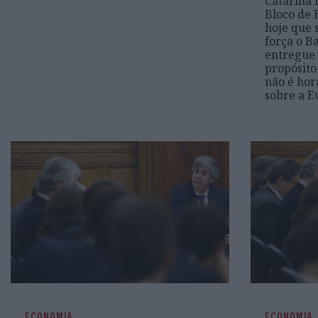
Catarina 
Bloco de 
hoje que 
força o Ba
entregue 
propósito
não é hor
sobre a E
ECONOMIA
ECONOMIA