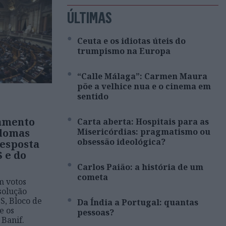
ÚLTIMAS
Ceuta e os idiotas úteis do
trumpismo na Europa
“Calle Málaga”: Carmen Maura
põe a velhice nua e o cinema em
sentido
amento
Carta aberta: Hospitais para as
plomas
Misericórdias: pragmatismo ou
obsessão ideológica?
esposta
S e do
Carlos Paião: a história de um
cometa
m votos
solução
S, Bloco de
Da Índia a Portugal: quantas
e os
pessoas?
 Banif.