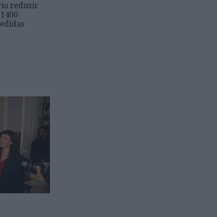
io reduzir
 1400
edidas