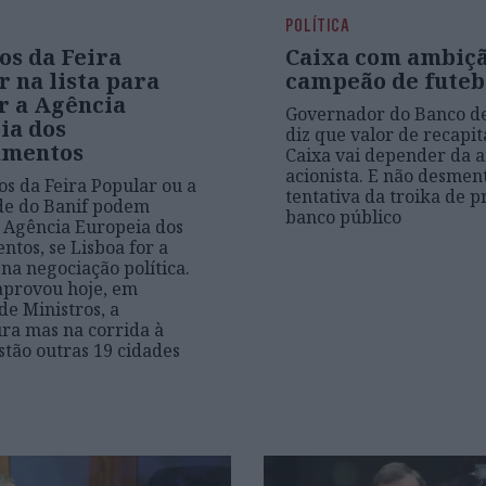
POLÍTICA
os da Feira
Caixa com ambiç
 na lista para
campeão de futeb
r a Agência
Governador do Banco de
ia dos
diz que valor de recapit
amentos
Caixa vai depender da 
acionista. E não desmen
os da Feira Popular ou a
tentativa da troika de p
de do Banif podem
banco público
 Agência Europeia dos
tos, se Lisboa for a
 na negociação política.
aprovou hoje, em
de Ministros, a
ra mas na corrida à
stão outras 19 cidades