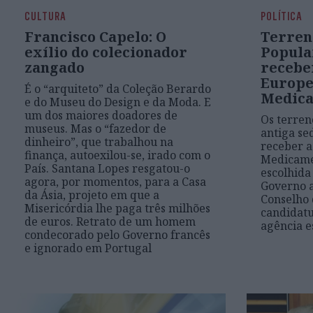
CULTURA
POLÍTICA
Francisco Capelo: O
Terren
exílio do colecionador
Popular
zangado
recebe
Europe
É o “arquiteto” da Coleção Berardo
Medic
e do Museu do Design e da Moda. E
um dos maiores doadores de
Os terren
museus. Mas o “fazedor de
antiga se
dinheiro”, que trabalhou na
receber a
finança, autoexilou-se, irado com o
Medicamen
País. Santana Lopes resgatou-o
escolhida
agora, por momentos, para a Casa
Governo 
da Ásia, projeto em que a
Conselho 
Misericórdia lhe paga três milhões
candidatu
de euros. Retrato de um homem
agência e
condecorado pelo Governo francês
e ignorado em Portugal