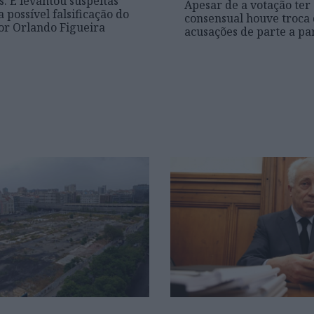
s. E levantou suspeitas
Apesar de a votação ter 
 possível falsificação do
consensual houve troca
r Orlando Figueira
acusações de parte a pa