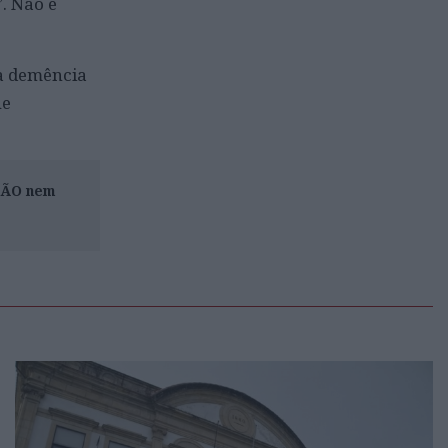
. Não é
a demência
ue
ISÃO nem