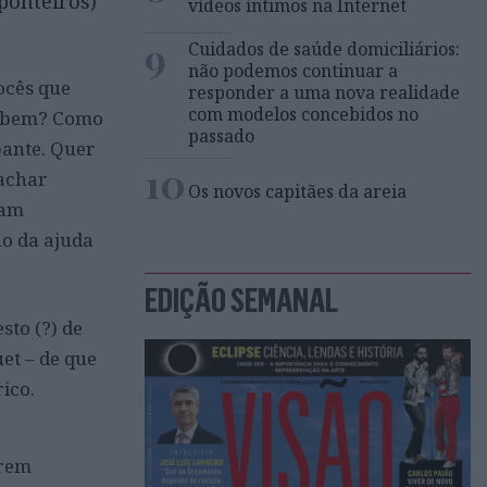
ponteiros)
vídeos íntimos na Internet
9
Cuidados de saúde domiciliários:
não podemos continuar a
ocês que
responder a uma nova realidade
com modelos concebidos no
o bem? Como
passado
upante. Quer
10
 achar
Os novos capitães da areia
ham
ho da ajuda
EDIÇÃO SEMANAL
sto (?) de
et – de que
ico.
arem