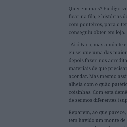
Querem mais? Eu digo-vos
ficar na fila, e históri
com ponteiros, para o te
conseguiu obter em loja.
“Ai ó Faro, mas ainda te 
eu sei que uma das maior
depois fazer-nos acredit
materiais de que precisa
acordar. Mas mesmo assi
alheia com o quão patéti
coisinhas. Com esta demê
de sermos diferentes (supe
Reparem, ao que parece, 
tem havido um monte de q