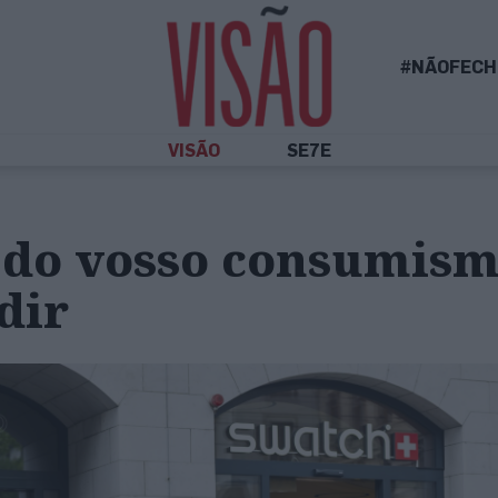
#NÃOFECH
VISÃO
SE7E
o do vosso consumis
dir