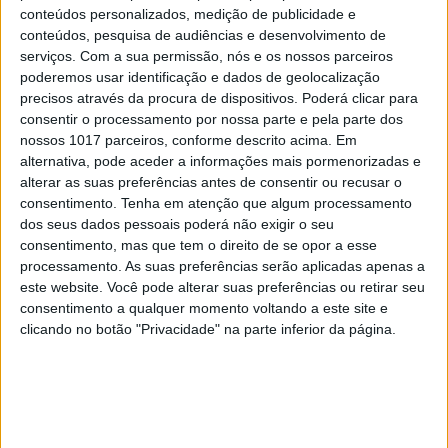
especialistas humanos.
conteúdos personalizados, medição de publicidade e
conteúdos, pesquisa de audiências e desenvolvimento de
Esta transformação revela um traço essencial da
serviços.
Com a sua permissão, nós e os nossos parceiros
poderemos usar identificação e dados de geolocalização
condição humana: a necessidade de reduzir a
precisos através da procura de dispositivos. Poderá clicar para
incerteza. A fé, em todas as suas formas, sempre
consentir o processamento por nossa parte e pela parte dos
funcionou como um dispositivo de simplificação do
nossos 1017 parceiros, conforme descrito acima. Em
alternativa, pode aceder a informações mais pormenorizadas e
mundo, oferecendo respostas onde havia dúvida. A
alterar as suas preferências antes de consentir ou recusar o
IA amplifica essa função ao extremo, eliminando o
consentimento.
Tenha em atenção que algum processamento
intervalo entre a pergunta e a resposta. E é
dos seus dados pessoais poderá não exigir o seu
consentimento, mas que tem o direito de se opor a esse
precisamente nesse desaparecimento do intervalo
processamento. As suas preferências serão aplicadas apenas a
que reside o risco mais subtil: a erosão da
este website. Você pode alterar suas preferências ou retirar seu
capacidade de pensar, de duvidar, de sustentar a
consentimento a qualquer momento voltando a este site e
clicando no botão "Privacidade" na parte inferior da página.
inquietação.
Harari introduz ainda o conceito de “Dataísmo”
para descrever esta nova forma de religiosidade