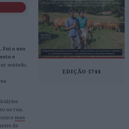
 Foi o uso
esto e
car sentado,
EDIÇÃO 1744
uma
iciários
xo na rua,
u pouco
mas
antes da