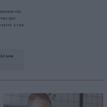
atamente em
vens que
 varrer a rua
ISÃO nem