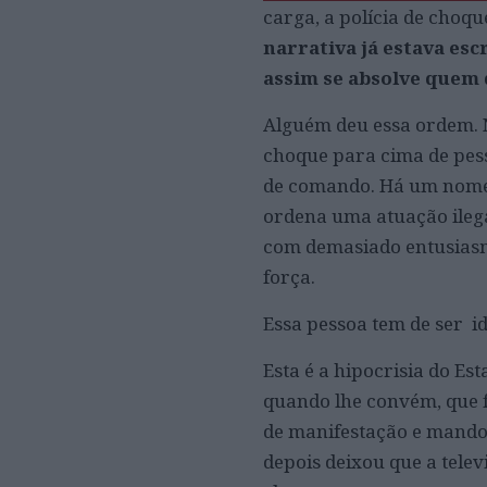
carga, a polícia de choq
narrativa já estava esc
assim se absolve quem 
Alguém deu essa ordem. N
choque para cima de pes
de comando. Há um nome, 
ordena uma atuação ilega
com demasiado entusias
força.
Essa pessoa tem de ser id
Esta é a hipocrisia do E
quando lhe convém, que f
de manifestação e mando
depois deixou que a tele