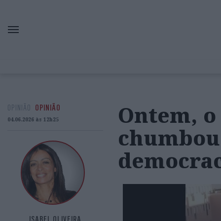
Ontem, o
OPINIÃO
OPINIÃO
04.06.2026 às 12h25
chumbou 
democrac
ISABEL OLIVEIRA