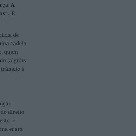
orça.
A
os”. E
lícia de
 uma cadeia
o, quem
ram (alguns
 trânsito à
uição
do direito
sto. E
lema eram