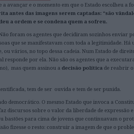
ue a avançar e o momento em que o Estado escolheu a f
rita antes das imagens serem captadas: “são vândal
deu a ordem e se condena quem a sofreu.
ão foram os agentes que decidiram sozinhos enviar po
soas que se manifestavam com toda a legitimidade. Há
ou vários, no topo dessa cadeia. Num Estado de direit
l responde por ela. Não são os agentes que a executa
mo), mas quem assinou a
decisão política
de reabrir o
entificada, tem de ser ouvida e tem de ser punida.
stado democrático. O mesmo Estado que invoca a Constit
az discursos sobre o valor da liberdade de expressão e 
u bastões para cima de jovens que continuavam o prote
visão fizesse o resto: construir a imagem de que o prob