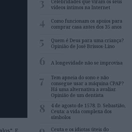
3
Celebridades que viram os seus
vídeos íntimos na Internet
4
Como funcionam os apoios para
comprar casa antes dos 35 anos
5
Quem é Deus para uma criança?
Opinião de José Brissos-Lino
6
A longevidade não se improvisa
7
Tem apneia do sono e não
consegue usar a máquina CPAP?
Há uma alternativa a avaliar.
Opinião de um dentista
8
4 de agosto de 1578. D. Sebastião,
Ceuta: a vida complexa dos
símbolos
9
Ceuta e os idiotas úteis do
los”. E