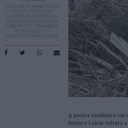
LICENCIADO EM ADMINISTRAÇÃO
PÚBLICA E POLÍTICAS DO
TERRITÓRIO PELA UNIVERSIDADE
DE LISBOA E PÓS GRADUADO EM
PLANEAMENTO E ORDENAMENTO
DO TERRITÓRIO PELA
UNIVERSIDADE NOVA DE LISBOA
A poeira mediática vai 
Bento e Leiria voltará 