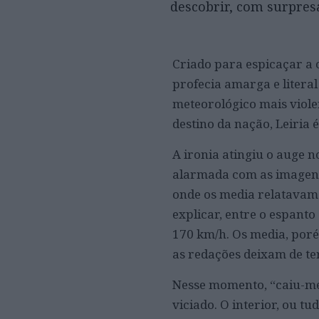
descobrir, com surpres
Criado para espicaçar a 
profecia amarga e litera
meteorológico mais viole
destino da nação, Leiria é
​A ironia atingiu o auge
alarmada com as imagens 
onde os media relatavam 
explicar, entre o espanto
170 km/h. Os media, poré
as redações deixam de ter
​Nesse momento, “caiu-me
viciado. O interior, ou t