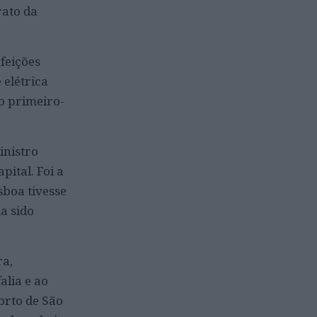
rato da
feições
 elétrica
o primeiro-
inistro
ital. Foi a
sboa tivesse
a sido
ra,
alia e ao
orto de São