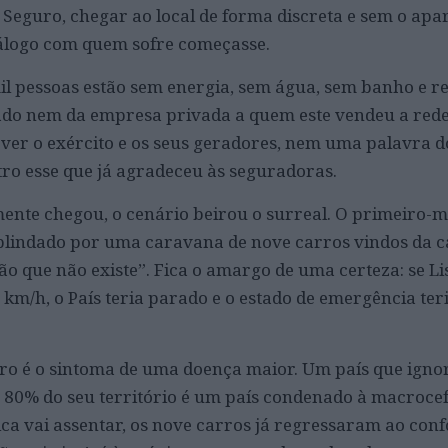
 Seguro, chegar ao local de forma discreta e sem o apa
álogo com quem sofre começasse.
il pessoas estão sem energia, sem água, sem banho e re
tado nem da empresa privada a quem este vendeu a rede
 ver o exército e os seus geradores, nem uma palavra d
tro esse que já agradeceu às seguradoras.
mente chegou, o cenário beirou o surreal. O primeiro-m
 blindado por uma caravana de nove carros vindos da cap
gião que não existe”. Fica o amargo de uma certeza: se Li
km/h, o País teria parado e o estado de emergência teri
ntro é o sintoma de uma doença maior. Um país que igno
a 80% do seu território é um país condenado à macrocef
ica vai assentar, os nove carros já regressaram ao conf