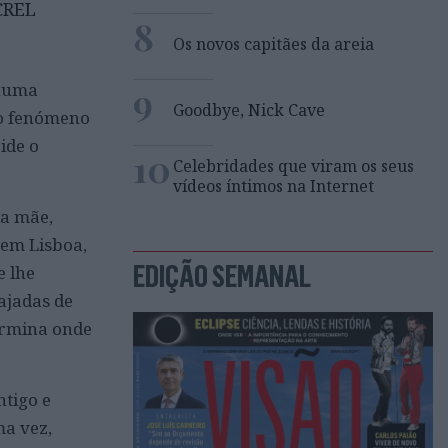
CREL
8
Os novos capitães da areia
 numa
9
Goodbye, Nick Cave
lo fenómeno
ide o
10
Celebridades que viram os seus
vídeos íntimos na Internet
ha mãe,
 em Lisboa,
EDIÇÃO SEMANAL
e lhe
rajadas de
ermina onde
ntigo e
ma vez,