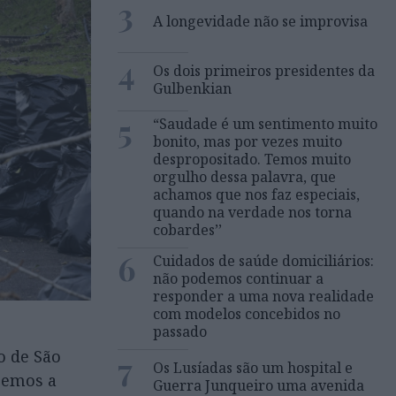
3
A longevidade não se improvisa
4
Os dois primeiros presidentes da
Gulbenkian
5
“Saudade é um sentimento muito
bonito, mas por vezes muito
despropositado. Temos muito
orgulho dessa palavra, que
achamos que nos faz especiais,
quando na verdade nos torna
cobardes’’
6
Cuidados de saúde domiciliários:
não podemos continuar a
responder a uma nova realidade
com modelos concebidos no
passado
o de São
7
Os Lusíadas são um hospital e
aremos a
Guerra Junqueiro uma avenida