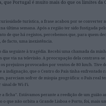
a, que Portugal é muito mais do que os limites da 
curiosidade turística, a frase acabou por se converter
l na última semana. Após a região ter sido fustigada pe
nto de que há registos, percebemos que, para quem dec
, de facto, uma inexistência.
 no dia seguinte à tragédia. Recebi uma chamada da min
que via na televisão. A preocupação dela centrava-se
os prejuízos provocados por ventos de 80 km/h. Tive d
 e a indignação, que o Centro do País tinha enfrentado 
m, pareciam sofrer de miopia geográfica: o País real t
 sinal de Wi-Fi.
 a ficha”. Estávamos perante a reedição de um guião a
udo o que não orbita a Grande Lisboa e Porto, foi, mais u