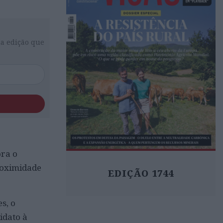
da edição que
ora o
roximidade
EDIÇÃO 1744
s, o
idato à