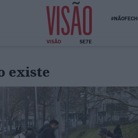
#NÃOFECH
VISÃO
SE7E
o existe