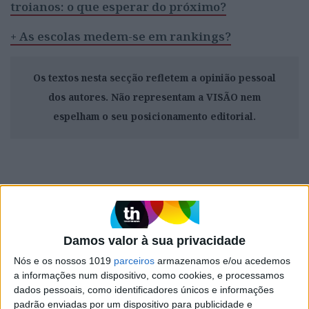
troianos: o que esperar do próximo?
+ As escolas medem-se em rankings?
Os textos nesta secção refletem a opinião pessoal
dos autores. Não representam a VISÃO nem
espelham o seu posicionamento editorial.
Palavras-chave:
Birra
educação
Damos valor à sua privacidade
CAPA DA EDIÇÃO
Nós e os nossos 1019
parceiros
armazenamos e/ou acedemos
a informações num dispositivo, como cookies, e processamos
dados pessoais, como identificadores únicos e informações
padrão enviadas por um dispositivo para publicidade e