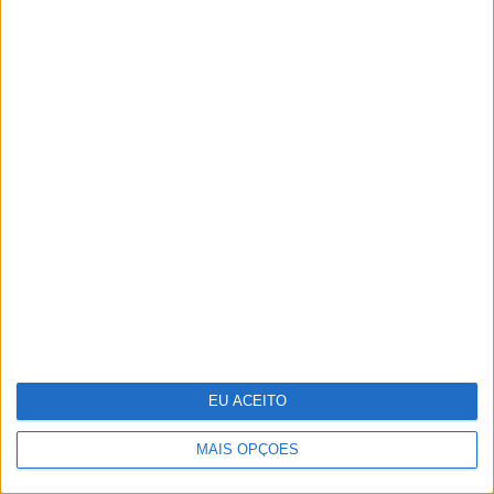
Cocktail tóxico encontrado em
plástico reciclado
EU ACEITO
MAIS OPÇÕES
A fruta comum que têm mais de