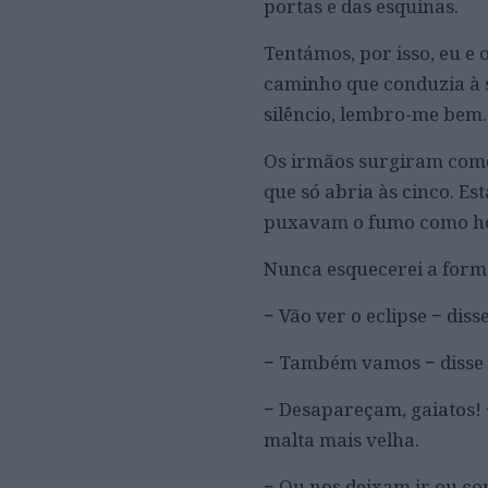
portas e das esquinas.
Tentámos, por isso, eu e
caminho que conduzia à s
silêncio, lembro-me bem.
Os irmãos surgiram como 
que só abria às cinco. E
puxavam o fumo como h
Nunca esquecerei a forma
− Vão ver o eclipse − dis
− Também vamos − disse 
− Desapareçam, gaiatos! −
malta mais velha.
− Ou nos deixam ir ou co