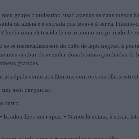
 o meu grupo clandestino, usar apenas as ruas menos ha
aída da aldeia e à estrada que levava à serra. Fizemo-
 E havia uma eletricidade no ar, como um prurido de ex
se se materializassem do chão de lajes negras, à port
stavam a acabar de acender duas beatas apanhadas do b
omens grandes.
 intrépida como nos fitaram, com os seus olhos estreit
se um, sem perguntar.
o outro.
 bradou-lhes um rapaz. − Vamos lá acima, à serra. Isto
ntamos a toda a gente − respondeu o mais velho.