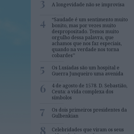
3
A longevidade não se improvisa
4
“Saudade é um sentimento muito
bonito, mas por vezes muito
despropositado. Temos muito
orgulho dessa palavra, que
achamos que nos faz especiais,
quando na verdade nos torna
cobardes’’
5
Os Lusíadas são um hospital e
Guerra Junqueiro uma avenida
6
4 de agosto de 1578. D. Sebastião,
Ceuta: a vida complexa dos
símbolos
7
Os dois primeiros presidentes da
Gulbenkian
8
Celebridades que viram os seus