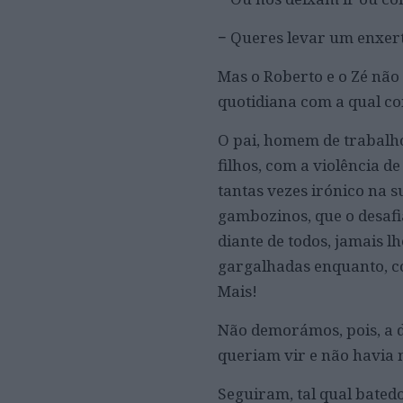
− Queres levar um enxer
Mas o Roberto e o Zé nã
quotidiana com a qual co
O pai, homem de trabalho
filhos, com a violência d
tantas vezes irónico na 
gambozinos, que o desaf
diante de todos, jamais l
gargalhadas enquanto, co
Mais!
Não demorámos, pois, a d
queriam vir e não havia 
Seguiram, tal qual bated