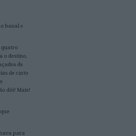
o banal e
s quatro
a o destino,
raçados de
as de cinto
s
o dói! Mais!
rque
lhava para