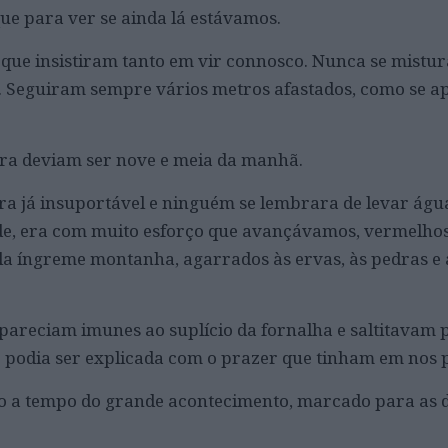
que para ver se ainda lá estávamos.
orque insistiram tanto em vir connosco. Nunca se mist
. Seguiram sempre vários metros afastados, como se 
ra deviam ser nove e meia da manhã.
ra já insuportável e ninguém se lembrara de levar água
de, era com muito esforço que avançávamos, vermelho
ela íngreme montanha, agarrados às ervas, às pedras e 
 pareciam imunes ao suplício da fornalha e saltitavam 
 podia ser explicada com o prazer que tinham em nos 
a tempo do grande acontecimento, marcado para as d