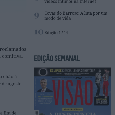
vídeos íntimos na Internet
9
Covas do Barroso: A luta por um
modo de vida
10
Edição 1744
oproclamados
a comitiva.
EDIÇÃO SEMANAL
o chão à
 de agosto
e fim de