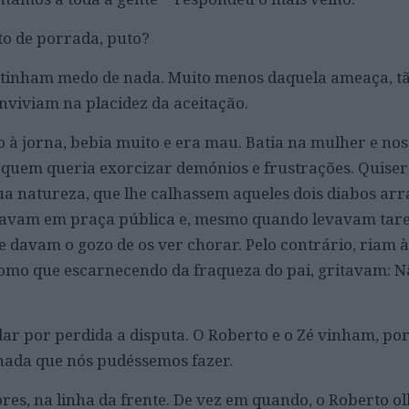
to de porrada, puto?
o tinham medo de nada. Muito menos daquela ameaça, tã
nviviam na placidez da aceitação.
 à jorna, bebia muito e era mau. Batia na mulher e no
e quem queria exorcizar demónios e frustrações. Quiser
sua natureza, que lhe calhassem aqueles dois diabos ar
iavam em praça pública e, mesmo quando levavam tarei
he davam o gozo de os ver chorar. Pelo contrário, riam à
mo que escarnecendo da fraqueza do pai, gritavam: Nã
ar por perdida a disputa. O Roberto e o Zé vinham, po
nada que nós pudéssemos fazer.
ores, na linha da frente. De vez em quando, o Roberto o