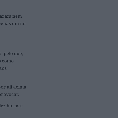
uraram nem
apenas um no
, pelo que,
s como
aos
por ali acima
provocar.
ez horas e