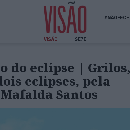
#NÃOFECH
VISÃO
SE7E
o do eclipse | Grilos
dois eclipses, pela
 Mafalda Santos