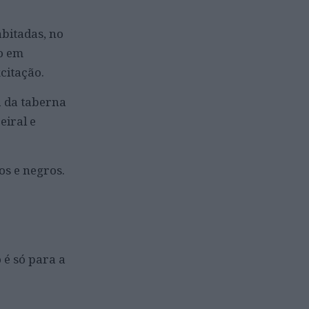
bitadas, no
lo em
citação.
a da taberna
eiral e
os e negros.
 é só para a