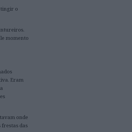
tingir o
ntureiros.
uele momento
mados
tiva. Eram
 a
tes
antavam onde
 frestas das