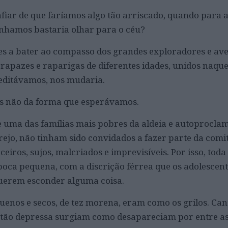
iar de que faríamos algo tão arriscado, quando para a
únhamos bastaria olhar para o céu?
s a bater ao compasso dos grandes exploradores e ave
rapazes e raparigas de diferentes idades, unidos naq
editávamos, nos mudaria.
as não da forma que esperávamos.
 de uma das famílias mais pobres da aldeia e autoprocla
arejo, não tinham sido convidados a fazer parte da comi
iros, sujos, malcriados e imprevisíveis. Por isso, toda
 boca pequena, com a discrição férrea que os adolescen
uerem esconder alguma coisa.
quenos e secos, de tez morena, eram como os grilos. C
e tão depressa surgiam como desapareciam por entre as