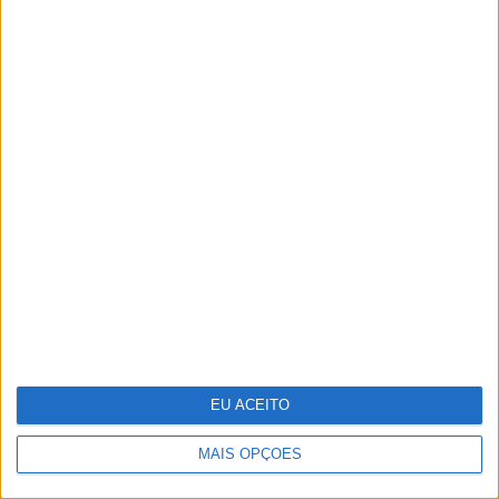
Repórter Júnior: Entrevista a Luísa
Ducla Soares
EU ACEITO
MAIS OPÇÕES
Festas, feiras e romarias de