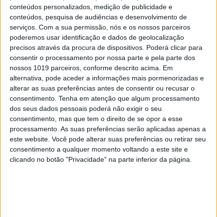
apresentam como barreiras quase
conteúdos personalizados, medição de publicidade e
intransponíveis. Muitas crianças nem sequer
conteúdos, pesquisa de audiências e desenvolvimento de
serviços.
Com a sua permissão, nós e os nossos parceiros
possuem vocabulário para conseguirem descrever
poderemos usar identificação e dados de geolocalização
aquilo que estão a viver. Por isso, proporcionar a
precisos através da procura de dispositivos. Poderá clicar para
uma criança uma forma segura de pedir ajuda é já
consentir o processamento por nossa parte e pela parte dos
nossos 1019 parceiros, conforme descrito acima. Em
uma vitória da educação e da cidadania.
alternativa, pode aceder a informações mais pormenorizadas e
alterar as suas preferências antes de consentir ou recusar o
E é precisamente, numa outra temática, mas
consentimento.
Tenha em atenção que algum processamento
também sobre cidadania que outra notícia desta
dos seus dados pessoais poderá não exigir o seu
semana merece destaque. Diversas escolas
consentimento, mas que tem o direito de se opor a esse
processamento. As suas preferências serão aplicadas apenas a
portuguesas por todo o País foram distinguidas no
este website. Você pode alterar suas preferências ou retirar seu
âmbito da iniciativa RedEscolas AntiCorrupção,
consentimento a qualquer momento voltando a este site e
recebendo selos de ouro e prata pelo trabalho
clicando no botão "Privacidade" na parte inferior da página.
desenvolvido na promoção da integridade, da
transparência, da participação cívica e da
responsabilidade social. Ora, abordar o tema da
corrupção nas escolas consubstancia um