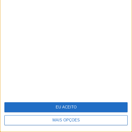
Do Liberation Day ao Acordo de
Genebra – O que se segue?
EU ACEITO
MAIS OPÇÕES