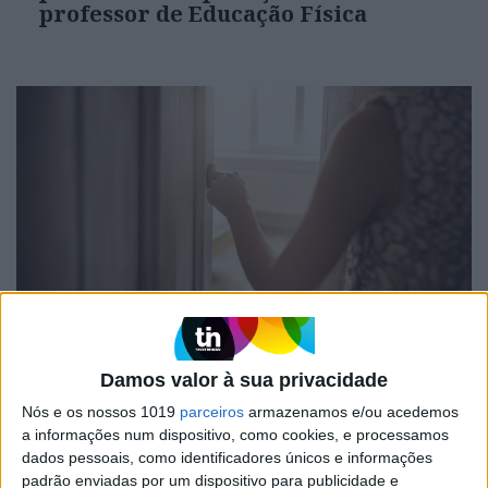
professor de Educação Física
FINANÇAS COM CABEÇA
Como funcionam os apoios para
Damos valor à sua privacidade
comprar casa antes dos 35 anos
Nós e os nossos 1019
parceiros
armazenamos e/ou acedemos
a informações num dispositivo, como cookies, e processamos
dados pessoais, como identificadores únicos e informações
padrão enviadas por um dispositivo para publicidade e