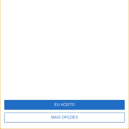
Indeed e Glassdoor vão despedir
1300 trabalhadores
EU ACEITO
Vídeo: A festa final de 'Miúdos a
Votos'
MAIS OPÇÕES