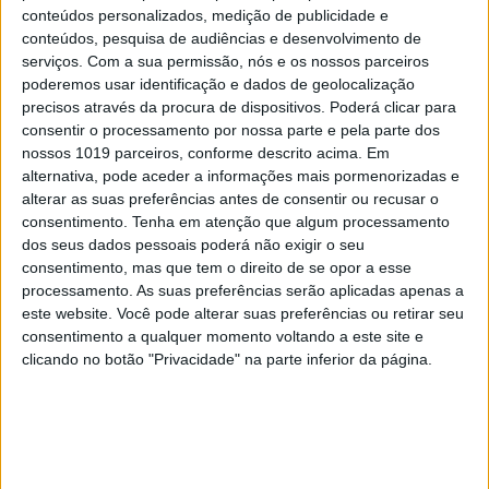
fazendeiro com algumas prebendas passou a
conteúdos personalizados, medição de publicidade e
conteúdos, pesquisa de audiências e desenvolvimento de
dependente da Santa Casa da Misericórdia,
serviços.
Com a sua permissão, nós e os nossos parceiros
votando boa parte da larga prole de filhos à
poderemos usar identificação e dados de geolocalização
emigração.
precisos através da procura de dispositivos. Poderá clicar para
consentir o processamento por nossa parte e pela parte dos
Naquela perdida aldeia entre falésias e
nossos 1019 parceiros, conforme descrito acima. Em
alternativa, pode aceder a informações mais pormenorizadas e
caramanchões cresci, como hoje numa dessas
alterar as suas preferências antes de consentir ou recusar o
aldeias naturalistas e
ecoesforçadas
, descalço,
consentimento.
Tenha em atenção que algum processamento
calcorreando falésias e azinhagas, saltando nas
dos seus dados pessoais poderá não exigir o seu
consentimento, mas que tem o direito de se opor a esse
pedras grandes e pequenas da ribeira com uma
processamento. As suas preferências serão aplicadas apenas a
agilidade que
espantimobilizava
os
este website. Você pode alterar suas preferências ou retirar seu
superprotegidos meninos ricos da cidade, nossos
consentimento a qualquer momento voltando a este site e
clicando no botão "Privacidade" na parte inferior da página.
familiares, que nos vinham visitar ao fim-de-
semana, comendo repetidas da dietas de batata
doce, carne da salgadeira e peixe daquele mar
infinito da Madeira, banhando-me nos poços feitos