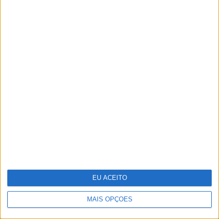
Infeções respiratórias como Covid
ou a gripe podem "acordar" células
cancerígenas adormecidas nos
pulmões
EU ACEITO
MAIS OPÇÕES