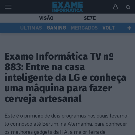
VISÃO
SE7E
ÚLTIMAS
GAMING
MERCADOS
VOLT
EI TV
TESTES
ASSINANTES
Exame Informática TV nº
883: Entre na casa
inteligente da LG e conheça
uma máquina para fazer
cerveja artesanal
Este é o primeiro de dois programas nos quais levamo-
lo connosco até Berlim, na Alemanha, para conhecer
os melhores gadgets da IFA, a maior feira de