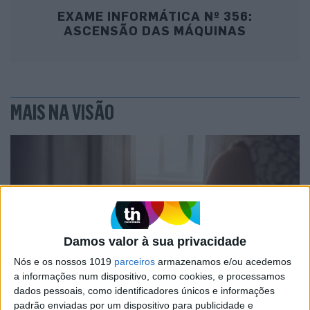
EXAME INFORMÁTICA Nº 356:
ASCENSÃO DAS MÁQUINAS
MAIS NA VISÃO
Damos valor à sua privacidade
Nós e os nossos 1019
parceiros
armazenamos e/ou acedemos
a informações num dispositivo, como cookies, e processamos
FINANÇAS COM CABEÇA
dados pessoais, como identificadores únicos e informações
padrão enviadas por um dispositivo para publicidade e