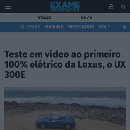
VISÃO
SE7E
ÚLTIMAS
GAMING
MERCADOS
VOLT
EI TV
TESTES
ASSINANTES
Teste em vídeo ao primeiro
100% elétrico da Lexus, o UX
300E