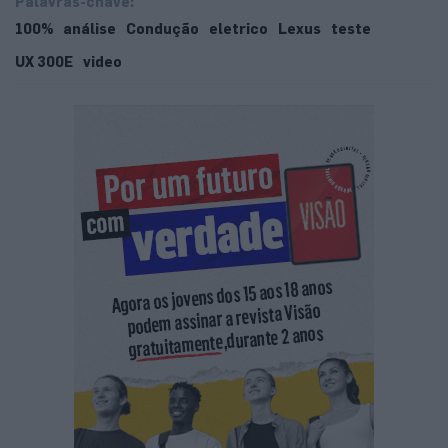
Palavras-chave:
100%
análise
Condução
eletrico
Lexus
teste
UX 300E
video