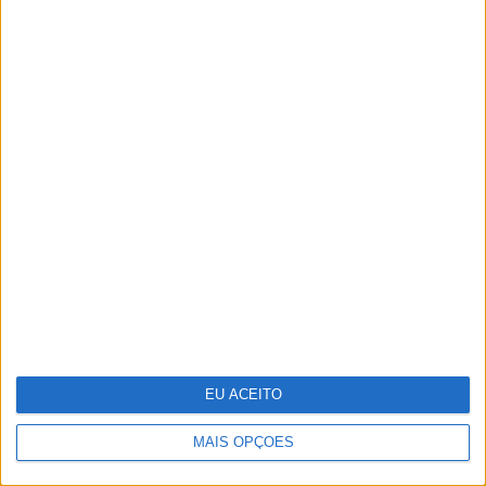
A fruta comum que têm mais de 1600
elementos e que os cientistas querem
ver reconhecida como "superalimento"
EU ACEITO
MAIS OPÇÕES