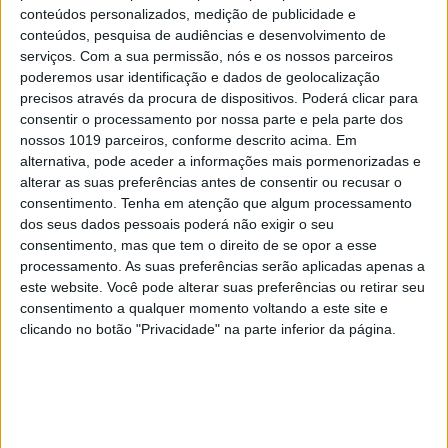
conteúdos personalizados, medição de publicidade e
conteúdos, pesquisa de audiências e desenvolvimento de
serviços.
Com a sua permissão, nós e os nossos parceiros
poderemos usar identificação e dados de geolocalização
precisos através da procura de dispositivos. Poderá clicar para
CULTURANDO NA LUSOFONIA
consentir o processamento por nossa parte e pela parte dos
nossos 1019 parceiros, conforme descrito acima. Em
“O Sol se escurecerá, e a Lua não dará a
alternativa, pode aceder a informações mais pormenorizadas e
sua luz, e as estrelas cairão do céu”.
alterar as suas preferências antes de consentir ou recusar o
Eclipse: ecos antigos de medos
consentimento.
Tenha em atenção que algum processamento
apocalípticos
dos seus dados pessoais poderá não exigir o seu
consentimento, mas que tem o direito de se opor a esse
processamento. As suas preferências serão aplicadas apenas a
este website. Você pode alterar suas preferências ou retirar seu
consentimento a qualquer momento voltando a este site e
clicando no botão "Privacidade" na parte inferior da página.