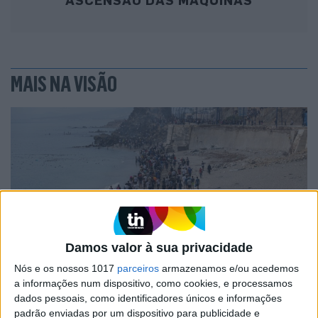
MAIS NA VISÃO
Damos valor à sua privacidade
OPINIÃO
Nós e os nossos 1017
parceiros
armazenamos e/ou acedemos
a informações num dispositivo, como cookies, e processamos
Ceuta e os idiotas úteis do trumpismo
dados pessoais, como identificadores únicos e informações
na Europa
padrão enviadas por um dispositivo para publicidade e