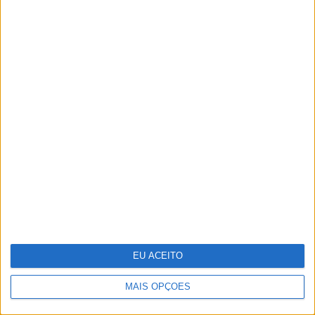
Dia da Criança: 5 sugestões para te
divertires
O futuro da energia é agora
EU ACEITO
MAIS OPÇÕES