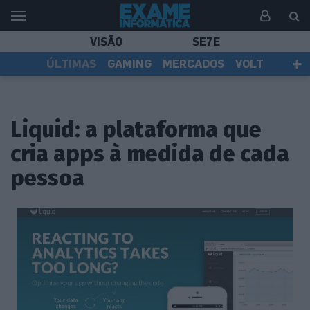
VISÃO
SE7E
ÚLTIMAS
GAMING
MERCADOS
VOLT
EI TV
TESTES
ASSINANTES
Liquid: a plataforma que
cria apps à medida de cada
pessoa