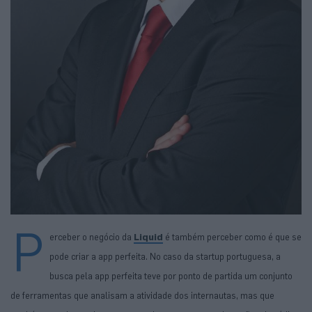
P
erceber o negócio da
Liquid
é também perceber como é que se
pode criar a app perfeita. No caso da startup portuguesa, a
busca pela app perfeita teve por ponto de partida um conjunto
de ferramentas que analisam a atividade dos internautas, mas que