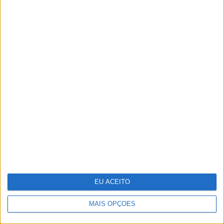
Pavilhão Julião Sarmento - Quando a
arte se confunde com a vida
EU ACEITO
MAIS OPÇÕES