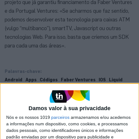
projeto que já garantiu financiamento da Faber Ventures
e da Portugal Ventures: «Se acharmos que faz sentido,
podemos desenvolver esta tecnologia para caixas ATM
(vulgo “multibanco”), smartTV, Javascript ou outras
tecnologias Web. Para isso, basta que criemos um SDK
para cada uma das áreas».
Palavras-chave:
Android
Apps
Códigos
Faber Ventures
IOS
Liquid
Portugal Ventures
programação
SDK
Startups
Damos valor à sua privacidade
Nós e os nossos 1019
parceiros
armazenamos e/ou acedemos
a informações num dispositivo, como cookies, e processamos
dados pessoais, como identificadores únicos e informações
padrão enviadas por um dispositivo para publicidade e