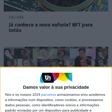
CULTURA
Já conhece a nova euforia? NFT para
totós
Damos valor à sua privacidade
Nós e os nossos 1019
parceiros
armazenamos e/ou acedemos
a informações num dispositivo, como cookies, e processamos
MERCADOS
dados pessoais, como identificadores únicos e informações
Artistas convertem 69 imagens de Musk
padrão enviadas por um dispositivo para publicidade e