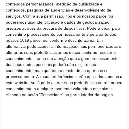
a fumar um ‘charro’ em obras NFT
conteúdos personalizados, medição de publicidade e
conteúdos, pesquisa de audiências e desenvolvimento de
serviços.
Com a sua permissão, nós e os nossos parceiros
poderemos usar identificação e dados de geolocalização
precisos através da procura de dispositivos. Poderá clicar para
consentir o processamento por nossa parte e pela parte dos
nossos 1019 parceiros, conforme descrito acima. Em
alternativa, pode aceder a informações mais pormenorizadas e
alterar as suas preferências antes de consentir ou recusar o
consentimento.
Tenha em atenção que algum processamento
dos seus dados pessoais poderá não exigir o seu
consentimento, mas que tem o direito de se opor a esse
processamento. As suas preferências serão aplicadas apenas a
este website. Você pode alterar suas preferências ou retirar seu
MERCADOS
consentimento a qualquer momento voltando a este site e
clicando no botão "Privacidade" na parte inferior da página.
Obra de arte digital NFT vendida por 69
milhões de dólares