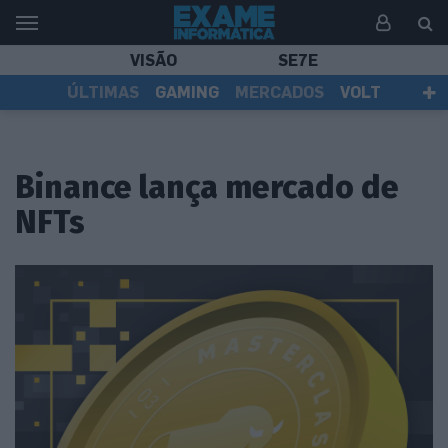
VISÃO
SE7E
ÚLTIMAS
GAMING
MERCADOS
VOLT
EI TV
TESTES
ASSINANTES
Binance lança mercado de
NFTs