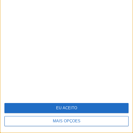
Ideia para uma escapada: Do Alqueva à
Ria Formosa, guiados pela água
Cocktail tóxico encontrado em plástico
reciclado
EU ACEITO
MAIS OPÇÕES