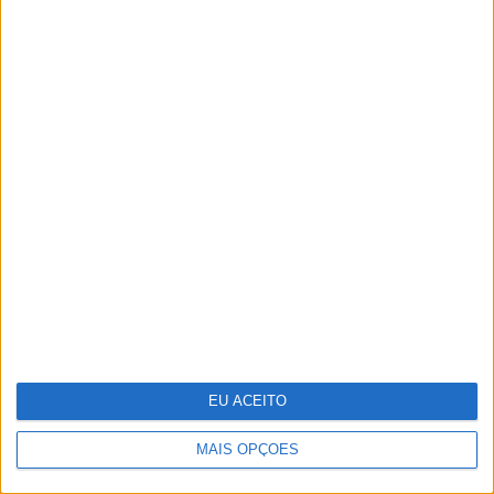
Recorde as melhores imagens da XXIX
Gala dos Globos de Ouro
EU ACEITO
MAIS OPÇÕES