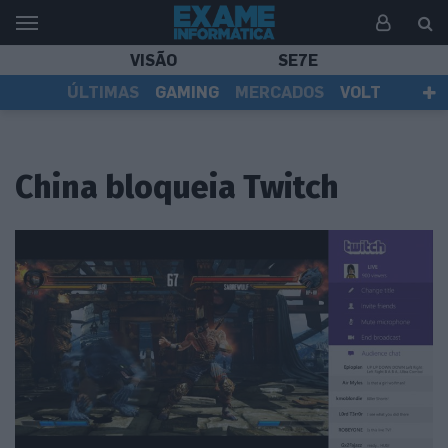
VISÃO
SE7E
ÚLTIMAS
GAMING
MERCADOS
VOLT
EI TV
TESTES
ASSINANTES
China bloqueia Twitch